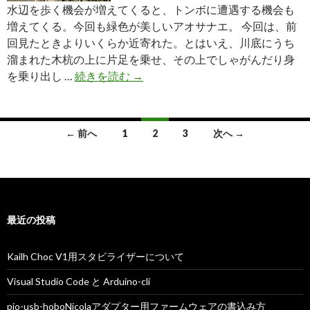
水辺を歩く機会が増えてくると、トンボに遭遇する機会も
増えてくる。今回も緑色が美しいアオサナエ。 今回は、前
回見たときよりいくらか近寄れた。とはいえ、川底にうち
溜まれた木杭の上に片足を乗せ、その上でしゃがんだり身
ア
を乗り出し …
続きを読む
→
オ
サ
ナ
投
← 前へ
1
2
3
次へ →
エ
稿
そ
の
ナ
2
ビ
最近の投稿
ゲ
ー
Kailh Choc V1用スタビライザーについて
シ
Visual Studio Code と Arduino-cli
ョ
pio-usb-hoboNicolaアダプター用ファームウェアの書込み方