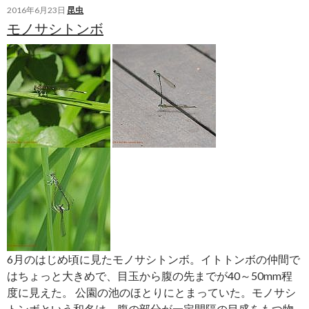
の
2016年6月23日
昆虫
モノサシトンボ
コ
ノ
シ
メ
ト
ン
ボ
6月のはじめ頃に見たモノサシトンボ。イトトンボの仲間で
はちょっと大きめで、目玉から腹の先までが40～50mm程
度に見えた。 公園の池のほとりにとまっていた。モノサシ
トンボという和名は、腹の部分が一定間隔の目盛をもつ物