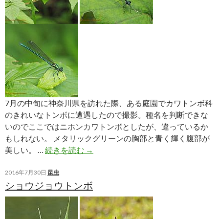
カ
ネ
7月の中旬に神奈川県を訪れた際、ある庭園でカワトンボ科
のきれいなトンボに遭遇したので撮影。種名を判断できな
いのでここではニホンカワトンボとしたが、違っているか
もしれない。 メタリックグリーンの胸部と青く輝く腹部が
ニ
美しい。 …
続きを読む
→
ホ
ン
2016年7月30日
昆虫
ショウジョウトンボ
カ
ワ
ト