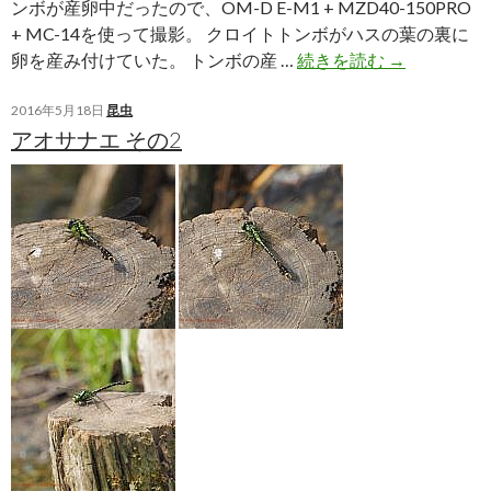
ンボが産卵中だったので、OM-D E-M1 + MZD40-150PRO
+ MC-14を使って撮影。 クロイトトンボがハスの葉の裏に
ク
卵を産み付けていた。 トンボの産 …
続きを読む
→
ロ
イ
2016年5月18日
昆虫
アオサナエ その2
ト
ト
ン
ボ
の
産
卵
風
景