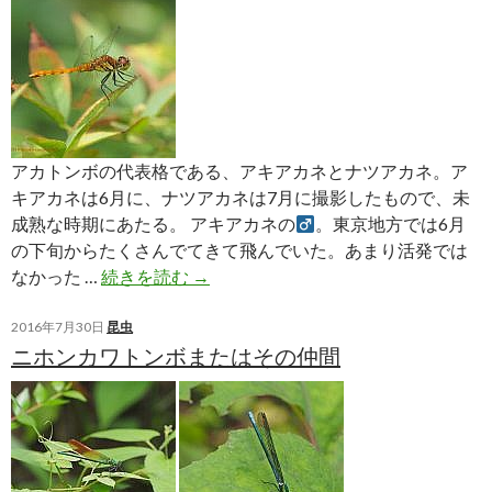
アカトンボの代表格である、アキアカネとナツアカネ。ア
キアカネは6月に、ナツアカネは7月に撮影したもので、未
成熟な時期にあたる。 アキアカネの
。東京地方では6月
の下旬からたくさんでてきて飛んでいた。あまり活発では
ア
なかった …
続きを読む
→
キ
ア
2016年7月30日
昆虫
ニホンカワトンボまたはその仲間
カ
ネ
と
ナ
ツ
ア