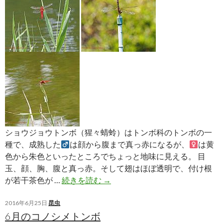
ン
ボ
ま
た
は
そ
の
仲
間
ショウジョウトンボ（猩々蜻蛉）はトンボ科のトンボの一
種で、成熟した
は顔から腹まで真っ赤になるが、
は黄
色から朱色といったところでちょっと地味に見える。 目
玉、顔、胸、腹と真っ赤。そして翅はほぼ透明で、付け根
シ
が若干茶色が …
続きを読む
→
ョ
ウ
2016年6月25日
昆虫
6月のコノシメトンボ
ジ