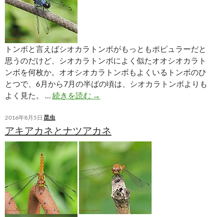
トンボと言えばシオカラトンボがもっともポピュラーだと
思うのだけど、シオカラトンボによく似たオオシオカラト
ンボを何枚か。オオシオカラトンボもよくいるトンボのひ
とつで、6月から7月の半ばの頃は、シオカラトンボよりも
オ
よく見た。 …
続きを読む
→
オ
シ
2016年8月5日
昆虫
アキアカネとナツアカネ
オ
カ
ラ
ト
ン
ボ