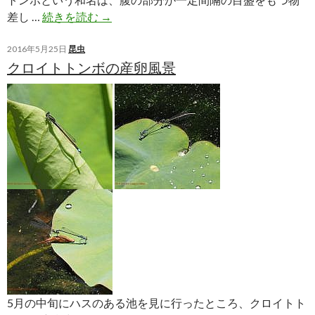
モ
差し …
続きを読む
→
ノ
サ
2016年5月25日
昆虫
クロイトトンボの産卵風景
シ
ト
ン
ボ
5月の中旬にハスのある池を見に行ったところ、クロイトト