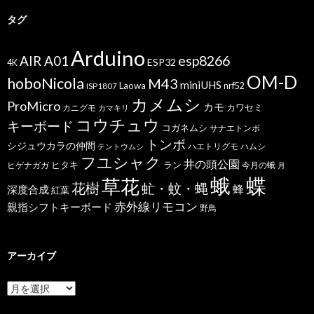
タグ
Arduino
esp8266
AIR A01
ESP32
4K
OM-D
hoboNicola
M43
miniUHS
Laowa
ISP1807
nrf52
カメムシ
ProMicro
カモ
カワセミ
カニグモ
カマキリ
コウチュウ
キーボード
コガネムシ
サナエトンボ
トンボ
シジュウカラの仲間
ハエトリグモ
ハムシ
テントウムシ
フユシャク
井の頭公園
ヒタキ
ヒゲナガガ
ラン
今月の蛾
月
蝶
蛾
草花
花樹
虻・蚊・蝿
蜂
深度合成
紅葉
赤外線リモコン
親指シフトキーボード
野鳥
アーカイブ
ア
ー
カ