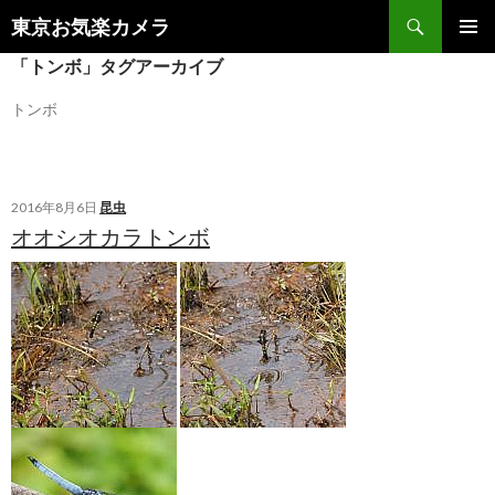
検
東京お気楽カメラ
索
コ
メインメ
「トンボ」タグアーカイブ
ン
ニュー
テ
トンボ
ン
ツ
へ
ス
キ
2016年8月6日
昆虫
ッ
オオシオカラトンボ
プ