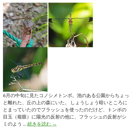
ョ
ウ
ト
ン
ボ
6月の中旬に見たコノシメトンボ。池のある公園からちょっ
と離れた、丘の上の森にいた。 しょうしょう暗いところに
とまっていたのでフラッシュを使ったのだけど、トンボの
目玉（複眼）に陽光の反射の他に、フラッシュの反射がシ
6
ミのよう …
続きを読む
→
月