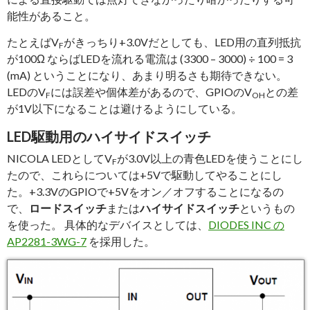
能性があること。
たとえばV
がきっちり+3.0Vだとしても、LED用の直列抵抗
F
が100Ω ならばLEDを流れる電流は (3300 – 3000) ÷ 100 = 3
(mA) ということになり、あまり明るさも期待できない。
LEDのV
には誤差や個体差があるので、GPIOのV
との差
F
OH
が1V以下になることは避けるようにしている。
LED駆動用のハイサイドスイッチ
NICOLA LEDとしてV
が3.0V以上の青色LEDを使うことにし
F
たので、これらについては+5Vで駆動してやることにし
た。+3.3VのGPIOで+5Vをオン／オフすることになるの
で、
ロードスイッチ
または
ハイサイドスイッチ
というもの
を使った。 具体的なデバイスとしては、
DIODES INC の
AP2281-3WG-7
を採用した。