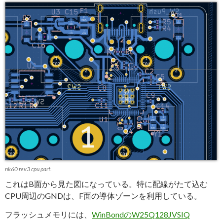
nk60 rev3 cpu part.
これはB面から見た図になっている。特に配線がたて込む
CPU周辺のGNDは、F面の導体ゾーンを利用している。
フラッシュメモリには、
WinBondのW25Q128JVSIQ