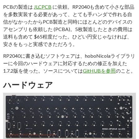
PCBの製造は
JLCPCB
に依頼。RP2040も含めて小さな部品
を多数実装する必要があって、とても手ハンダで作れる自
信がなかったからPCB製造と同時にほとんどのデバイスの
アセンブリも依頼した (PCBA)。5枚製造したときの費用は
送料も含めて $65程度だった。ひどい円安じゃなければ、
安さをもっと実感できただろう。
RP2040に書き込むソフトウェアは、hoboNicolaライブラリ
ーに今回のハードウェアに対応するための修正を加えた
1.7.2版を使った。ソースについては
GitHUBを参照
のこと。
ハードウェア