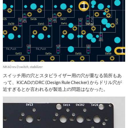
NK60 rev3 switch, stabilizer
スイッチ用の穴とスタビライザー用の穴が重なる箇所もあ
って、KiCADのDRC (Design Rule Checker) からドリル穴が
近すぎるとか言われるが製造上の問題はなかった。