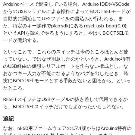
Arduinoベースで開発している場合、Arduino IDEやVSCode
からのUSBシリアルによる操作によってBOOTSELモードが
自動的に開始してUF2ファイルの書込みが行われる。ま
た、特定のキー操作でpico sdkにある
reset_usb_boot(0, 0);
というAPIを読んでやるようにすると、やはりBOOTSELモ
ードが開始する。
ということで、これらのスイッチは今のところほとんど使
っていない。ではなぜ用意したのかというと、Arduino特有
のUSB経由の仮想シリアルポートを作らない構成とし、な
おかつキー入力が不能になるようなバグを出したとき、確
実にBOOTSELモードとする手段がないと困るから、といっ
たところ。
RESETスイッチはUSBケーブルの抜き差しで代用できるか
ら、BOOTSELスイッチだけでもよかったかもしれない。
追記
なお、nk60用ファームウェアの1.7.4版からはArduino特有の