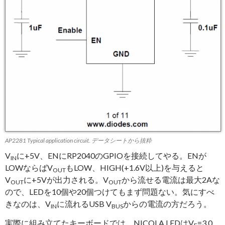
AP2281 Typical application circuit. データシートから抜粋
V
に+5V、ENにRP2040のGPIOを接続してやる。ENが
IN
LOWならばV
もLOW、HIGH(+1.6V以上)を与えると
OUT
V
に+5Vが出力される。V
から流せる電流は最大2Aな
OUT
OUT
ので、LEDを10個や20個つけてもまず問題ない。気にすべ
きなのは、V
に流れるUSB V
からの電流の方だろう。
IN
BUS
実際に組み立てたキーボードでは、NICOLA LEDはV
=3.0