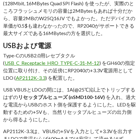
(128Mbit, 16MBytes Quad SPI Flash) を使ったが、実際のと
ころフラッシュメモリの容量は2MBytesもあれば十分だか
ら、容量2MBのW25Q16JV でもよかった。ただデバイスの
単価が0.5$も違わなかったので、RP2040がサポートできる
最大サイズである16MBytesの方を選択した。
USBおよび電源
Type-CのUSB2.0用レセプタクル
(
USB_C_Receptacle_HRO_TYPE-C-31-M-12
) をGH60の指定
位置に取り付け、その近傍にRP2040の+3.3V電源用として
LDO (
AP2112K-3.3
) を配置した。
USB VBUSとLDOの間には、1A(@25℃)以上でトリップする
はずの
リセッタブルヒューズ (nSMD100-16V)
を入れ、過大
な電流からUSBのホスト側を保護するようにした。LEDを駆
動するための+5Vも、当然リセッタブルヒューズの出力側
から得るようにした。
AP2112K-3.3は、VBUSの+5Vを入力として+3.3Vを出力す
るLDOで常温ならば600mAまでは安定して流せるはず。