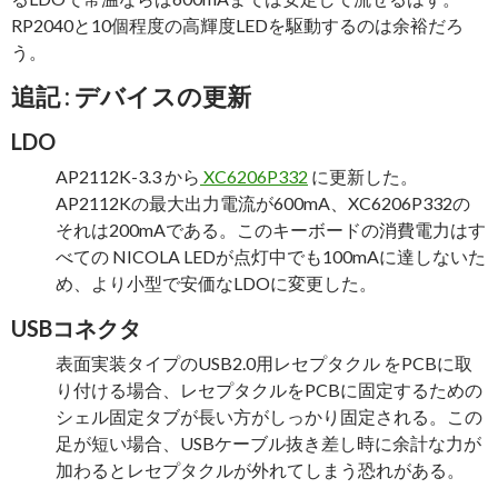
RP2040と10個程度の高輝度LEDを駆動するのは余裕だろ
う。
追記 : デバイスの更新
LDO
AP2112K-3.3 から
XC6206P332
に更新した。
AP2112Kの最大出力電流が600mA、XC6206P332の
それは200mAである。このキーボードの消費電力はす
べての NICOLA LEDが点灯中でも100mAに達しないた
め、より小型で安価なLDOに変更した。
USBコネクタ
表面実装タイプのUSB2.0用レセプタクル をPCBに取
り付ける場合、レセプタクルをPCBに固定するための
シェル固定タブが長い方がしっかり固定される。この
足が短い場合、USBケーブル抜き差し時に余計な力が
加わるとレセプタクルが外れてしまう恐れがある。