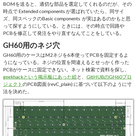
BOMを送ると、適切な部品を選定してくれるのだが、その
時点で Extended components が選ばれていたら、同サイ
ズ、同スペックのBasic components が実はあるのかもと思
って探すようにしている。ときには、その時点で回路や
PCBを修正して発注をやり直すなんてことをしている。
GH60用のネジ穴
GH60用のケースはM2ネジを6本使ってPCBを固定するよ
うになっている。ネジの位置を間違えるとせっかく作った
PCBがケースに固定できない。ネット検索で資料を探し、
geekhackという掲示板にあった絵
と、
GitHUBのGH60プロ
ジェクト
のPCB図面 (revC_plain) に基づいて以下のように寸
法を決めた。