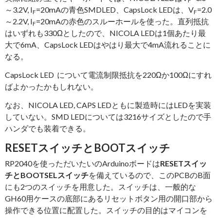
F
～3.2V, I
=20mAの青色SMDLED、CapsLock LEDは、V
=2.0
F
F
～2.2V, I
=20mAの赤色のスルーホールを使った。直列抵抗
F
はいずれも330Ωとしたので、NICOLA LEDは1個あたり最
大で6mA、CapsLock LEDはやはり最大で4mA流れることに
なる。
CapsLock LED について電流制限抵抗を220Ωか100Ωにすれ
ばよかったかもしれない。
なお、NICOLA LED, CAPS LEDともに製造時にはLEDを実装
していない。SMD LEDについては3216サイズとしたので手
ハンダでも装着できる。
RESETスイッチとBOOTスイッチ
RP2040を使っただいたいのArduinoボードは
RESETスイッ
チとBOOTSELスイッチ
を備えているので、このPCBのB面
にも2つのスイッチを用意した。スイッチは、一般的な
GH60用ケースの底部にあるリセットボタン用の開口部から
操作できる位置に配置した。スイッチの目的はマイコンを