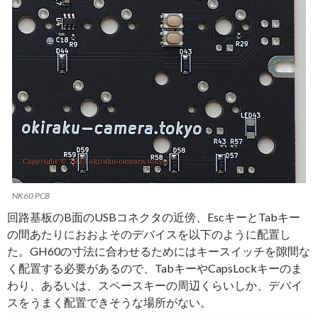
NK60 PCB
回路基板のB面のUSBコネクタの近傍、EscキーとTabキー
の間あたりにおおよそのデバイスを以下のように配置し
た。GH60の寸法に合わせるためにはキースイッチを隙間な
く配置する必要があるので、TabキーやCapsLockキーのま
わり、あるいは、スペースキーの周辺くらいしか、デバイ
スをうまく配置できそうな場所がない。