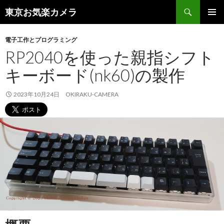
検
東京お気楽カメラ
索
コ
メインメ
ン
ニュー
電子工作とプログラミング
テ
RP2040を使った親指シフト
ン
ツ
キーボード(nk60)の製作
へ
ス
キ
2023年10月24日
OKIRAKU-CAMERA
ッ
プ