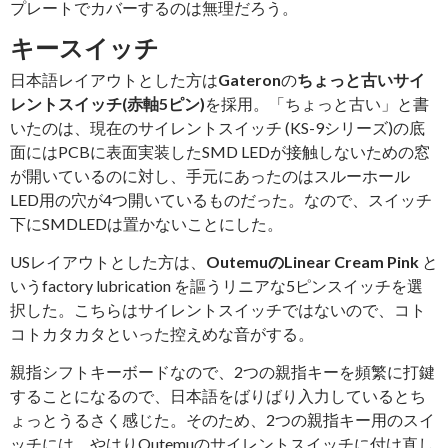
プレートでカバーするのは無理だろう。
キースイッチ
日本語レイアウトとした方は
Gateron
の
ちょっと古いサイ
レントスイッチ(赤軸5ピン)
を採用。「ちょっと古い」と書
いたのは、現在のサイレントスイッチ (KS-9シリーズ)の底
面にはPCBに表面実装したSMD LEDが接触しないための窓
が開いているのに対し、手元にあったのはスルーホール
LED用の穴が4つ開いているものだった。なので、スイッチ
下にSMDLEDは置かないことにした。
USレイアウトとした方は、
OutemuのLinear Cream Pink
と
いうfactory lubrication を謳うリニアな5ピンスイッチを選
択した。こちらはサイレントスイッチではないので、コト
コトカタカタといった控えめな音がする。
親指シフトキーボードなので、2つの親指キーを頻繁に打鍵
することになるので、日本語をばりばり入力しているとち
ょっとうるさく感じた。そのため、2つの親指キー用のスイ
ッチには、やはりOutemuのサイレントスイッチに付け直し