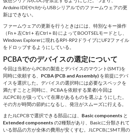
仮想シリアル(CDC)を禁止するようにした。つまり、
Arduino IDEやcliからUSBシリアルでのファームウェアの更
新はできない。
ファームウェアの更新を行うときはには、特別なキー操作
（Fn + 左Ctrl + 右Ctrl + B) によってBOOTSELモードとし、
Windows Explorerに現れるRPI-RP2ドライブにUF2ファイル
をドロップするようにしている。
PCBAでのデバイスの選定について
今回は当初からPCBの製造とデバイスのマウント(SMT)を
同時に依頼する、
PCBA (PCB and Assembly)
を前提にデバ
イスを選択した。デバイスの選択時には必要なスペックを
満たすことと同時に、PCBAを依頼する業者(今回は
JLCPCB) が扱っていて在庫があるものを選ぶようにした。
その方が時間の節約になるし、発注がスムーズに行える。
またJLCPCBで選択できる部品には、
Basic components
と
Extended components
の2種類があり、Basicに分類されて
いる部品の方が全体の費用が安くすむ。JLCPCBにSMT用の