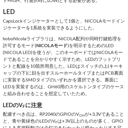
トHIGH、行選択時にLOW)とする必要がある。
LED
CapsLockインジケーターとして1個と、NICOLAモードイン
ジケーターを1系統を実装できるようにした。
hoboNicolaライブラリは、NICOLA配列や同時打鍵処理を
許可するモード(
NICOLAモード
)を明示するためのLED
(NICOLA LED)を使うが、このキーボードではNICOLAモー
ドであることを分かりやすく示すため、LEDのフットプリ
ントと配線を10箇所用意した。LEDはスイッチの上(キーキ
ャップの下)に顔を出すスルーホールタイプまたはPCB裏面
に実装するSMDタイプのいずれかを選択できる。裏面に
LEDを実装するのは、GH60用のスケルトンタイプのケース
と組み合わせることを想定していたため。
LEDのV
に注意
F
配慮すべき点は、RP2040のGPIOのV
が+3.3Vであること
OH
と、青や黄緑色のLEDのV
は+3V以上のものが多く、GPIO
F
による直接駆動では点灯できなかったり暗かったりする可