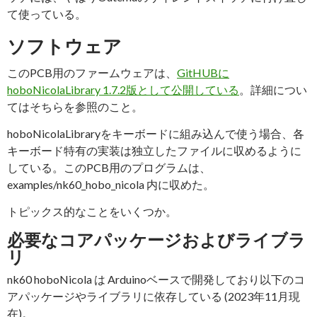
て使っている。
ソフトウェア
このPCB用のファームウェアは、
GitHUBに
hoboNicolaLibrary 1.7.2版として公開している
。詳細につい
てはそちらを参照のこと。
hoboNicolaLibraryをキーボードに組み込んで使う場合、各
キーボード特有の実装は独立したファイルに収めるように
している。このPCB用のプログラムは、
examples/nk60_hobo_nicola 内に収めた。
トピックス的なことをいくつか。
必要なコアパッケージおよびライブラ
リ
nk60 hoboNicola は Arduinoベースで開発しており以下のコ
アパッケージやライブラリに依存している (2023年11月現
在)。