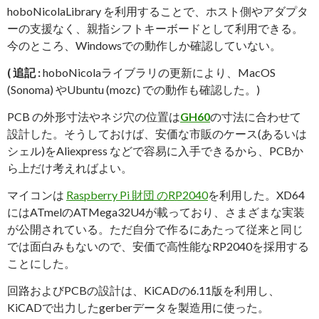
hoboNicolaLibrary を利用することで、ホスト側やアダプタ
ーの支援なく、親指シフトキーボードとして利用できる。
今のところ、Windowsでの動作しか確認していない。
( 追記 :
hoboNicolaライブラリの更新により、MacOS
(Sonoma) やUbuntu (mozc) での動作も確認した。)
PCB の外形寸法やネジ穴の位置は
GH60
の寸法に合わせて
設計した。そうしておけば、安価な市販のケース(あるいは
シェル)をAliexpress などで容易に入手できるから、PCBか
ら上だけ考えればよい。
マイコンは
Raspberry Pi 財団 のRP2040
を利用した。XD64
にはATmelのATMega32U4が載っており、さまざまな実装
が公開されている。ただ自分で作るにあたって従来と同じ
では面白みもないので、安価で高性能なRP2040を採用する
ことにした。
回路およびPCBの設計は、KiCADの6.11版を利用し、
KiCADで出力したgerberデータを製造用に使った。