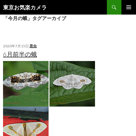
検
東京お気楽カメラ
索
コ
メインメ
「今月の蛾」タグアーカイブ
ン
ニュー
テ
ン
ツ
へ
2020年7月15日
昆虫
ス
6月前半の蛾
キ
ッ
プ