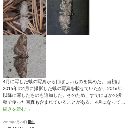
4月に写した蛾の写真から目ぼしいものを集めた。 当初は
2015年の4月に撮影した蛾の写真を載せていたが、2016年
以降に写したものも追加した。そのため、すでにほかの投
稿で使った写真も含まれていることがある。 4月になって …
4
続きを読む
→
月
の
2019年6月20日
昆虫