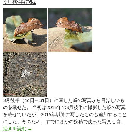
3月後半の蛾
蛾
3月後半（16日～31日）に写した蛾の写真から目ぼしいも
のを載せた。 当初は2015年の3月後半に撮影した蛾の写真
を載せていたが、2016年以降に写したものも追加すること
にした。そのため、すでにほかの投稿で使った写真も含 …
3
続きを読む
→