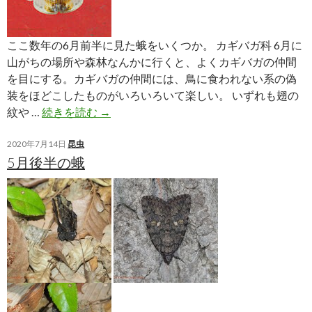
ここ数年の6月前半に見た蛾をいくつか。 カギバガ科 6月に
山がちの場所や森林なんかに行くと、よくカギバガの仲間
を目にする。カギバガの仲間には、鳥に食われない系の偽
装をほどこしたものがいろいろいて楽しい。 いずれも翅の
6
紋や …
続きを読む
→
月
前
2020年7月14日
昆虫
5月後半の蛾
半
の
蛾