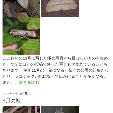
ここ数年の11月に写した蛾の写真から目ぼしいものを集め
た。すでにほかの投稿で使った写真も含まれていることも
あります。 例年11月の下旬になると都内の公園の紅葉だっ
たり、フユシャクが気になって出かけることが多くなる。
11
また、 …
続きを読む
→
月
の
2019年6月24日
昆虫
4月の蛾
蛾