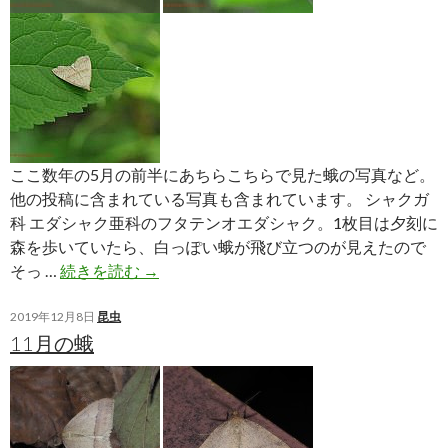
ここ数年の5月の前半にあちらこちらで見た蛾の写真など。
他の投稿に含まれている写真も含まれています。 シャクガ
科 エダシャク亜科のフタテンオエダシャク。1枚目は夕刻に
森を歩いていたら、白っぽい蛾が飛び立つのが見えたので
5
そっ …
続きを読む
→
月
前
2019年12月8日
昆虫
11月の蛾
半
の
蛾