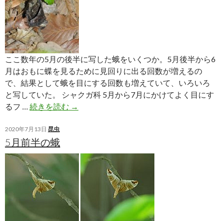
ここ数年の5月の後半に写した蛾をいくつか。5月後半から6
月はおもに蝶を見るために見回りに出る回数が増えるの
で、結果として蛾を目にする回数も増えていて、いろいろ
と写していた。 シャクガ科 5月から7月にかけてよく目にす
5
るフ …
続きを読む
→
月
後
2020年7月13日
昆虫
5月前半の蛾
半
の
蛾