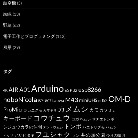
航空機
(3)
蜘蛛
(13)
野鳥
(62)
電子工作とプログラミング
(112)
風景
(29)
タグ
Arduino
esp8266
AIR A01
ESP32
4K
OM-D
hoboNicola
M43
miniUHS
Laowa
ISP1807
nrf52
カメムシ
ProMicro
カモ
カワセミ
カニグモ
カマキリ
コウチュウ
キーボード
コガネムシ
サナエトンボ
トンボ
シジュウカラの仲間
ハエトリグモ
ハムシ
テントウムシ
フユシャク
井の頭公園
ヒタキ
ヒゲナガガ
ラン
今月の蛾
月