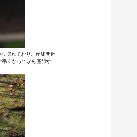
ぷり膨れており、産卵間近
に寒くなってから産卵す