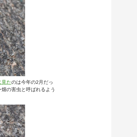
に見た
のは今年の2月だっ
ー畑の害虫と呼ばれるよう