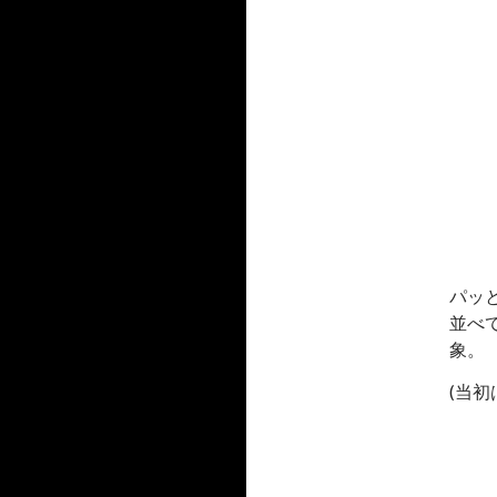
パッ
並べ
象。
(当