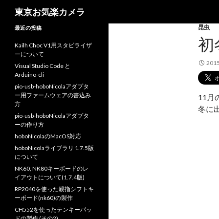
検
東京お気楽カメラ
索
昆虫
最近の投稿
初
Kailh Choc V1用スタビライザ
ーについて
201
Visual Studio Code と
Arduino-cli
pio-usb-hoboNicolaアダプタ
ー用ファームウェアの書込み
11
方
冬に
pio-usb-hoboNicolaアダプタ
ーの作り方
hoboNicolaのMacOS対応
hoboNicolaライブラリ 1.7.5版
について
NK60, NK80キーボードのレ
イアウトについて(1.7.4版)
RP2040を使った親指シフトキ
ーボード(nk60)の製作
CH552を使ったテンキーパッ
ドの製作 (その2)