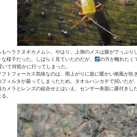
らもヘラクヌギカメムシ。やはり、上側のメスは腹がでっぷり
うな様子だった。しばらく見ていたのだが、
の方が離れたく
置いて何処かに行ってしまった。
ソフトフォーカス気味なのは、雨上がりに急に暖かい南風が吹
のフィルタが曇ってしまったため。タオルハンカチで拭いたが
滴カメラとレンズの組合せとはいえ、センサー表面に露付きし
なる。