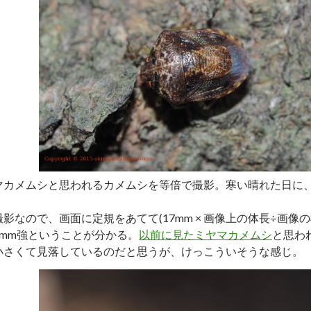
マカメムシと思われるカメムシを等倍で撮影。寒い晴れた日に
。
影なので、画面に定規をあてて(17mm × 画像上の体長÷画像の
5mm強ということが分かる。
以前に見たミヤマカメムシ
と思わ
小さくて見落しているのだと思うが、けっこういそうな感じ。