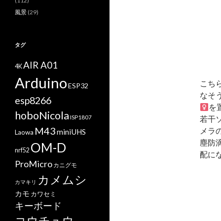
(112)
風景
(29)
タグ
AIR A01
4K
Arduino
こち
ESP32
なそ
esp8266
を
hoboNicola
ISP1807
若干
M43
メラ
miniUHS
Laowa
塵防
OM-D
nrf52
配に
ProMicro
カニグモ
カメムシ
カマキリ
カモ
カワセミ
キーボード
コウチュウ