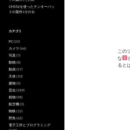
CH552を使ったテンキーパッ
ドの製作 (その1)
カテゴリ
PC
(33)
カメラ
(66)
この
写真
(7)
な
動物
(8)
ると
動画
(37)
天体
(10)
建物
(3)
昆虫
(289)
植物
(98)
航空機
(3)
蜘蛛
(13)
野鳥
(62)
電子工作とプログラミング