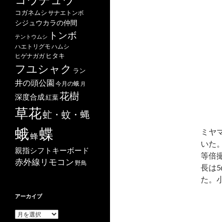
コガネムシ
サナエトンボ
シジュウカラの仲間
トンボ
テントウムシ
ハエトリグモ
ハムシ
ヒタキ
ヒゲナガガ
フユシャク
ラン
井の頭公園
今月の蛾
月
花樹
深度合成
紅葉
草花
虻・蚊・蝿
蝶
蛾
ミヤ
蜂
いた
親指シフトキーボード
等倍撮
赤外線リモコン
野鳥
長は
た。
アーカイブ
ア