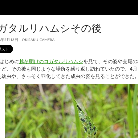
ガタルリハムシその後
6年5月13日
OKIRAKU-CAMERA
のはじめに
越冬明けのコガタルリハムシ
を見て、その姿や交尾の
けど、その後も同じような場所を繰り返し訪ねていたので、4月
た幼虫や、さっそく羽化してきた成虫の姿を見ることができた