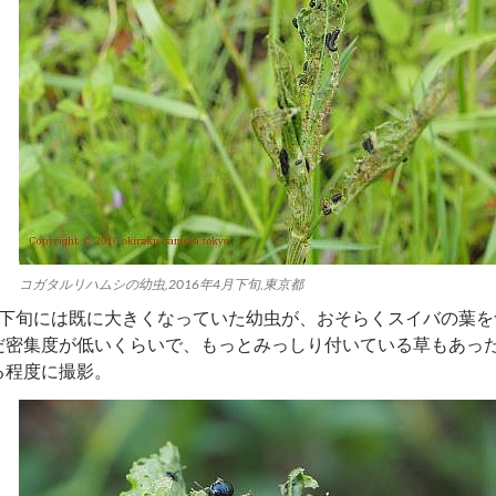
コガタルリハムシの幼虫,2016年4月下旬,東京都
の下旬には既に大きくなっていた幼虫が、おそらくスイバの葉を
だ密集度が低いくらいで、もっとみっしり付いている草もあっ
る程度に撮影。