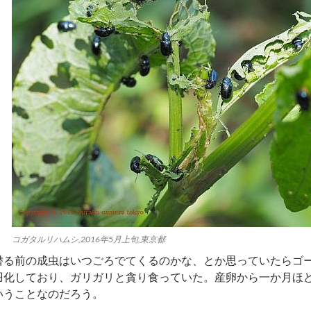
コガタルリハムシ,2016年5月上旬,東京都
潜る前の成虫はいつごろでてくるのかな、とか思っていたらゴ
羽化しており、ガリガリと貪り食っていた。産卵から一か月ほ
いうことなのだろう。