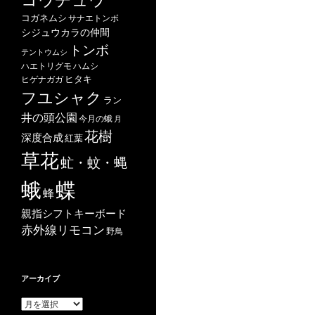
コガネムシ
サナエトンボ
シジュウカラの仲間
トンボ
テントウムシ
ハエトリグモ
ハムシ
ヒタキ
ヒゲナガガ
フユシャク
ラン
井の頭公園
今月の蛾
月
花樹
深度合成
紅葉
草花
虻・蚊・蝿
蝶
蛾
蜂
親指シフトキーボード
赤外線リモコン
野鳥
アーカイブ
ア