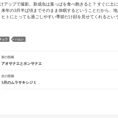
だけアップで撮影。新成虫は葉っぱを食べ飽きると？ すぐに土
、来年の3月半ば頃までそのまま休眠するということだから、地上
、ヒトにとっても過ごしやすい季節だけ顔を見せてくれるとい
チュウ
ハムシ
投
前の投稿
稿
アオサナエとホンサナエ
ナ
次の投稿
ビ
5月のムラサキシジミ
ゲ
ー
シ