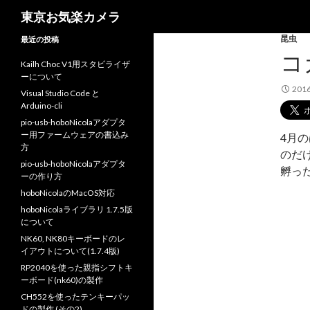
検
東京お気楽カメラ
索
昆虫
最近の投稿
コ
Kailh Choc V1用スタビライザ
ーについて
201
Visual Studio Code と
Arduino-cli
pio-usb-hoboNicolaアダプタ
ー用ファームウェアの書込み
4月
方
のだ
pio-usb-hoboNicolaアダプタ
孵っ
ーの作り方
hoboNicolaのMacOS対応
hoboNicolaライブラリ 1.7.5版
について
NK60, NK80キーボードのレ
イアウトについて(1.7.4版)
RP2040を使った親指シフトキ
ーボード(nk60)の製作
CH552を使ったテンキーパッ
ドの製作 (その2)