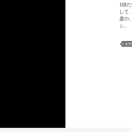
ー
1頭
カ
イ
して
ブ
度の
シ。
コウ