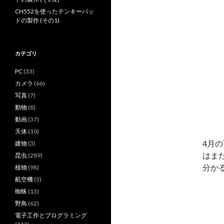
CH552を使ったテンキーパッ
ドの製作 (その1)
カテゴリ
PC
(33)
カメラ
(66)
写真
(7)
動物
(8)
動画
(37)
天体
(10)
4月
建物
(3)
はま
昆虫
(289)
分か
植物
(98)
航空機
(3)
蜘蛛
(13)
野鳥
(62)
電子工作とプログラミング