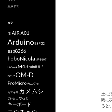
(112)
風景
(29)
タグ
AIR A01
4K
Arduino
ESP32
esp8266
hoboNicola
ISP1807
M43
miniUHS
Laowa
OM-D
nrf52
ProMicro
カニグモ
カメムシ
カマキリ
土に
カモ
カワセミ
既に
キーボード
ると
コウチュウ