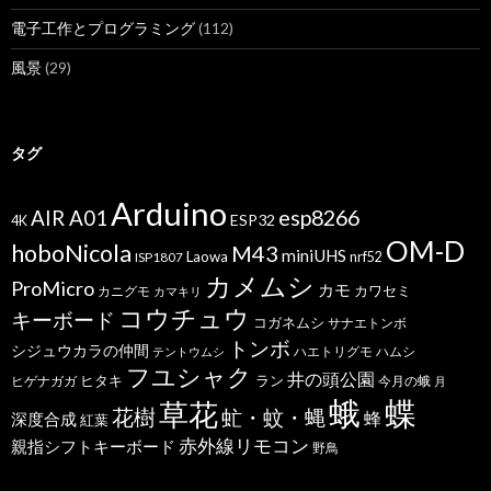
電子工作とプログラミング
(112)
風景
(29)
タグ
Arduino
esp8266
AIR A01
ESP32
4K
OM-D
hoboNicola
M43
miniUHS
Laowa
ISP1807
nrf52
カメムシ
ProMicro
カモ
カワセミ
カニグモ
カマキリ
コウチュウ
キーボード
コガネムシ
サナエトンボ
トンボ
シジュウカラの仲間
ハエトリグモ
ハムシ
テントウムシ
フユシャク
井の頭公園
ヒタキ
ヒゲナガガ
ラン
今月の蛾
月
蝶
蛾
草花
花樹
虻・蚊・蝿
蜂
深度合成
紅葉
赤外線リモコン
親指シフトキーボード
野鳥