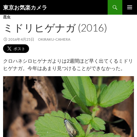
検
東京お気楽カメラ
索
コ
昆虫
メインメ
ン
ニュー
ミドリヒゲナガ (2016)
テ
ン
ツ
2016年4月25日
OKIRAKU-CAMERA
へ
ス
キ
クロハネシロヒゲナガよりは2週間ほど早く出てくるミドリ
ッ
ヒゲナガ。今年はあまり見つけることができなかった。
プ