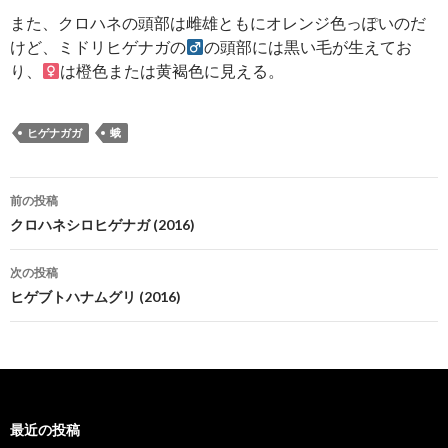
また、クロハネの頭部は雌雄ともにオレンジ色っぽいのだ
けど、ミドリヒゲナガの
の頭部には黒い毛が生えてお
り、
は橙色または黄褐色に見える。
ヒゲナガガ
蛾
投
前の投稿
稿
クロハネシロヒゲナガ (2016)
ナ
次の投稿
ビ
ヒゲブトハナムグリ (2016)
ゲ
ー
シ
最近の投稿
ョ