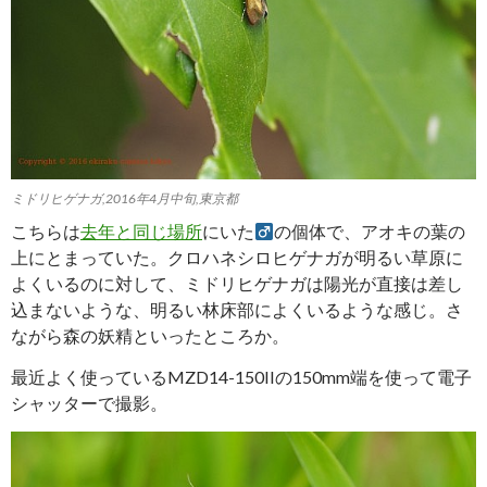
ミドリヒゲナガ,2016年4月中旬,東京都
こちらは
去年と同じ場所
にいた
の個体で、アオキの葉の
上にとまっていた。クロハネシロヒゲナガが明るい草原に
よくいるのに対して、ミドリヒゲナガは陽光が直接は差し
込まないような、明るい林床部によくいるような感じ。さ
ながら森の妖精といったところか。
最近よく使っているMZD14-150IIの150mm端を使って電子
シャッターで撮影。