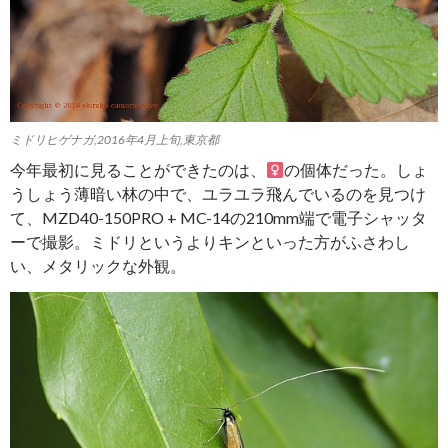
ミドリヒゲナガ,2016年4月上旬,東京都
今年最初に見ることができたのは、
の個体だった。しょ
うしょう薄暗い林の中で、ユラユラ飛んでいるのを見つけ
て、MZD40-150PRO + MC-14の210mm端で電子シャッタ
ーで撮影。ミドリというよりキンといった方がふさわし
い、メタリックな外観。