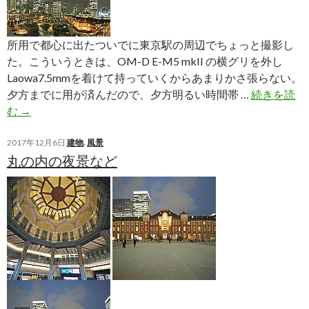
所用で都心に出たついでに東京駅の周辺でちょっと撮影し
た。こういうときは、OM-D E-M5 mkII の横グリを外し
Laowa7.5mmを着けて持っていくからあまりかさ張らない。
夕方までに用が済んだので、夕方明るい時間帯 …
続きを読
東
む
→
京
駅
2017年12月6日
建物
,
風景
丸の内の夜景など
丸
の
内
口
の
風
景
を
パ
ノ