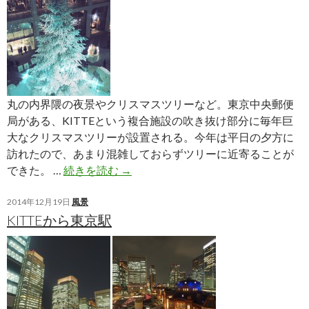
丸の内界隈の夜景やクリスマスツリーなど。東京中央郵便
局がある、KITTEという複合施設の吹き抜け部分に毎年巨
大なクリスマスツリーが設置される。今年は平日の夕方に
訪れたので、あまり混雑しておらずツリーに近寄ることが
ク
できた。 …
続きを読む
→
リ
ス
2014年12月19日
風景
KITTEから東京駅
マ
ス
ツ
リ
ー
や