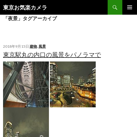
検
東京お気楽カメラ
索
コ
メインメ
「夜景」タグアーカイブ
ン
ニュー
テ
ン
ツ
へ
2018年9月15日
建物
,
風景
ス
東京駅丸の内口の風景をパノラマで
キ
ッ
プ