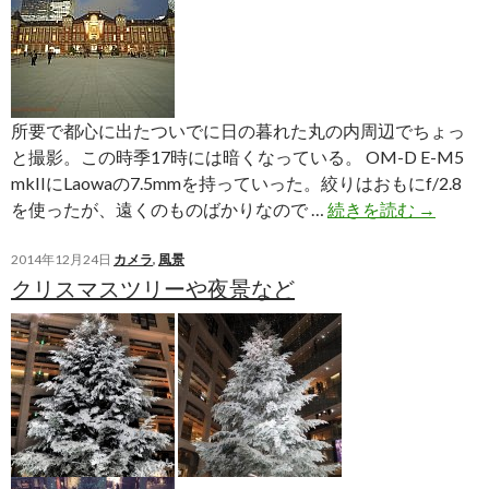
ラ
マ
で
所要で都心に出たついでに日の暮れた丸の内周辺でちょっ
と撮影。この時季17時には暗くなっている。 OM-D E-M5
mkIIにLaowaの7.5mmを持っていった。絞りはおもにf/2.8
丸
を使ったが、遠くのものばかりなので …
続きを読む
→
の
内
2014年12月24日
カメラ
,
風景
クリスマスツリーや夜景など
の
夜
景
な
ど