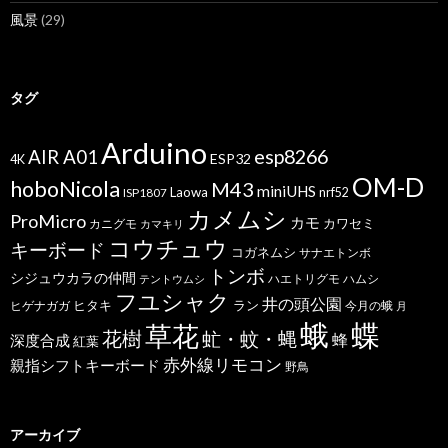
風景
(29)
タグ
Arduino
esp8266
AIR A01
ESP32
4K
OM-D
hoboNicola
M43
miniUHS
Laowa
ISP1807
nrf52
カメムシ
ProMicro
カモ
カワセミ
カニグモ
カマキリ
コウチュウ
キーボード
コガネムシ
サナエトンボ
トンボ
シジュウカラの仲間
ハエトリグモ
ハムシ
テントウムシ
フユシャク
井の頭公園
ヒタキ
ヒゲナガガ
ラン
今月の蛾
月
蝶
蛾
草花
花樹
虻・蚊・蝿
蜂
深度合成
紅葉
赤外線リモコン
親指シフトキーボード
野鳥
アーカイブ