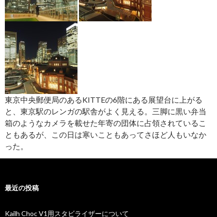
夜
景
な
ど
東京中央郵便局のあるKITTEの6階にある展望台に上がる
と、東京駅のレンガの駅舎がよく見える。三脚に黒い弁当
箱のようなカメラを載せた年寄の団体に占領されているこ
ともあるが、この日は寒いこともあってさほど人もいなか
った。
最近の投稿
Kailh Choc V1用スタビライザーについて