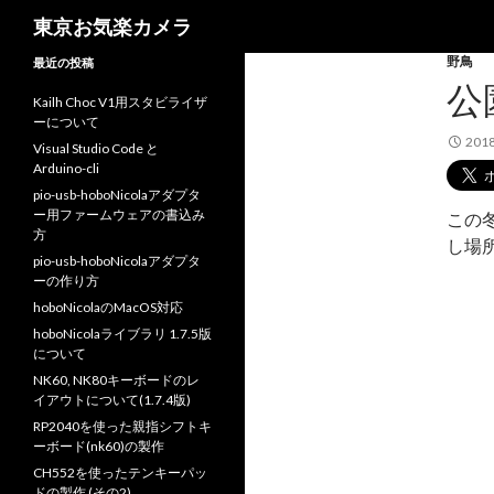
検
東京お気楽カメラ
索
野鳥
最近の投稿
公
Kailh Choc V1用スタビライザ
ーについて
201
Visual Studio Code と
Arduino-cli
pio-usb-hoboNicolaアダプタ
ー用ファームウェアの書込み
この
方
し場
pio-usb-hoboNicolaアダプタ
ーの作り方
hoboNicolaのMacOS対応
hoboNicolaライブラリ 1.7.5版
について
NK60, NK80キーボードのレ
イアウトについて(1.7.4版)
RP2040を使った親指シフトキ
ーボード(nk60)の製作
CH552を使ったテンキーパッ
ドの製作 (その2)