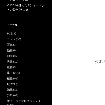
CH552を使ったテンキーパッ
ドの製作 (その1)
カテゴリ
PC
(33)
カメラ
(66)
写真
(7)
動物
(8)
動画
(37)
公園
天体
(10)
建物
(3)
昆虫
(289)
植物
(98)
航空機
(3)
蜘蛛
(13)
野鳥
(62)
電子工作とプログラミング