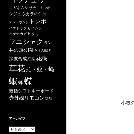
コガネムシ
サナエトンボ
シジュウカラの仲間
トンボ
テントウムシ
ハエトリグモ
ハムシ
ヒタキ
ヒゲナガガ
フユシャク
ラン
井の頭公園
今月の蛾
月
花樹
深度合成
紅葉
草花
虻・蚊・蝿
蝶
蛾
蜂
親指シフトキーボード
赤外線リモコン
野鳥
小枝
アーカイブ
ア