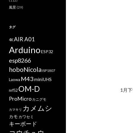
(112)
風景
(29)
タグ
AIR A01
4K
Arduino
ESP32
esp8266
hoboNicola
ISP1807
M43
miniUHS
Laowa
OM-D
1月
nrf52
ProMicro
カニグモ
カメムシ
カマキリ
カモ
カワセミ
キーボード
コウチュウ