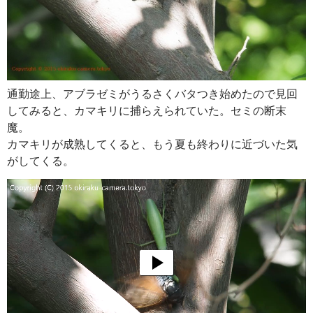
通勤途上、アブラゼミがうるさくバタつき始めたので見回
してみると、カマキリに捕らえられていた。セミの断末
魔。
カマキリが成熟してくると、もう夏も終わりに近づいた気
がしてくる。
動
画
プ
レ
ー
ヤ
ー