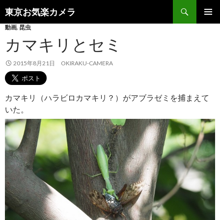
検
東京お気楽カメラ
索
コ
動画
,
昆虫
メインメ
ン
ニュー
カマキリとセミ
テ
ン
ツ
2015年8月21日
OKIRAKU-CAMERA
へ
ス
キ
カマキリ（ハラビロカマキリ？）がアブラゼミを捕まえて
ッ
いた。
プ