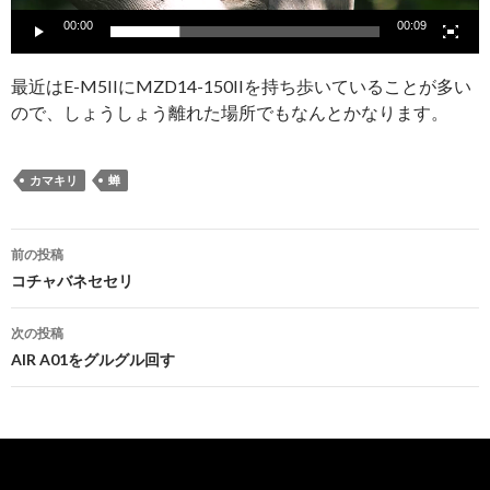
00:00
00:09
最近はE-M5IIにMZD14-150IIを持ち歩いていることが多い
ので、しょうしょう離れた場所でもなんとかなります。
カマキリ
蝉
投
前の投稿
稿
コチャバネセセリ
ナ
次の投稿
ビ
AIR A01をグルグル回す
ゲ
ー
シ