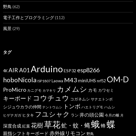
野鳥
(62)
電子工作とプログラミング
(112)
風景
(29)
タグ
Arduino
esp8266
AIR A01
ESP32
4K
OM-D
hoboNicola
M43
miniUHS
Laowa
ISP1807
nrf52
カメムシ
ProMicro
カモ
カワセミ
カニグモ
カマキリ
コウチュウ
キーボード
コガネムシ
サナエトンボ
トンボ
シジュウカラの仲間
ハエトリグモ
ハムシ
テントウムシ
フユシャク
井の頭公園
ヒタキ
ヒゲナガガ
ラン
今月の蛾
月
蝶
蛾
草花
花樹
虻・蚊・蝿
蜂
深度合成
紅葉
赤外線リモコン
親指シフトキーボード
野鳥