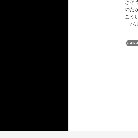
きそ
のだ
こう
ーバ
AIR 