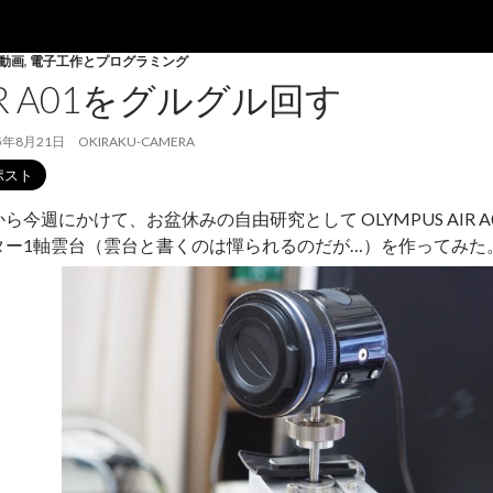
動画
,
電子工作とプログラミング
IR A01をグルグル回す
5年8月21日
OKIRAKU-CAMERA
ら今週にかけて、お盆休みの自由研究として OLYMPUS AIR 
ター1軸雲台（雲台と書くのは憚られるのだが…）を作ってみた