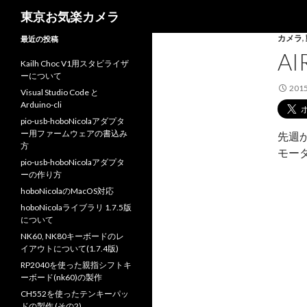
検
東京お気楽カメラ
索
カメラ
,
最近の投稿
A
Kailh Choc V1用スタビライザ
ーについて
201
Visual Studio Code と
Arduino-cli
pio-usb-hoboNicolaアダプタ
ー用ファームウェアの書込み
先週か
方
モー
pio-usb-hoboNicolaアダプタ
ーの作り方
hoboNicolaのMacOS対応
hoboNicolaライブラリ 1.7.5版
について
NK60, NK80キーボードのレ
イアウトについて(1.7.4版)
RP2040を使った親指シフトキ
ーボード(nk60)の製作
CH552を使ったテンキーパッ
ドの製作 (その2)