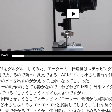
00:00
R A01をグルグル回してみた。モーターの回転速度はステッピン
期で決まるので簡単に変更できる。A01の下には小さな雲台を
ラの水平を出すのがかえって厄介になってしまった。
ターの動作音はとても静かなので、わざわざE-M5IIに外部マ
っている（しょうしょうノイズも大きいですが）。
に回転させようとしてステッピングモーターに最初から周期の
1ほど小さなものでもガッガッガッと脱調してしまう。これを防
が、音で分かるでしょうか。停止時も、いきなり止めると全体