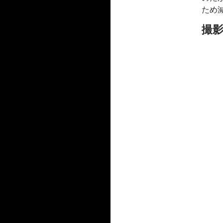
ー
ため
カ
イ
撮
ブ