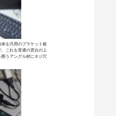
自体を汎用のブラケット板
で、これを普通の雲台の上
を囲うアングル材にネジ穴