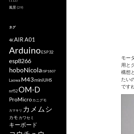
(112)
風景
(29)
タグ
AIR A01
4K
Arduino
ESP32
モー
esp8266
用と
hoboNicola
ISP1807
構想
M43
たい
miniUHS
Laowa
です
OM-D
nrf52
動
ProMicro
カニグモ
画
カメムシ
カマキリ
プ
カモ
カワセミ
レ
キーボード
ー
コウチュウ
ヤ