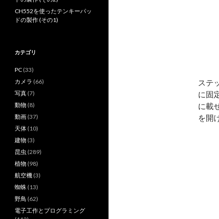
CH552を使ったテンキーパッ
ドの製作 (その1)
カテゴリ
PC
(33)
ステ
カメラ
(66)
に固
写真
(7)
に載
動物
(8)
を開
動画
(37)
天体
(10)
建物
(3)
昆虫
(289)
植物
(98)
航空機
(3)
蜘蛛
(13)
野鳥
(62)
電子工作とプログラミング