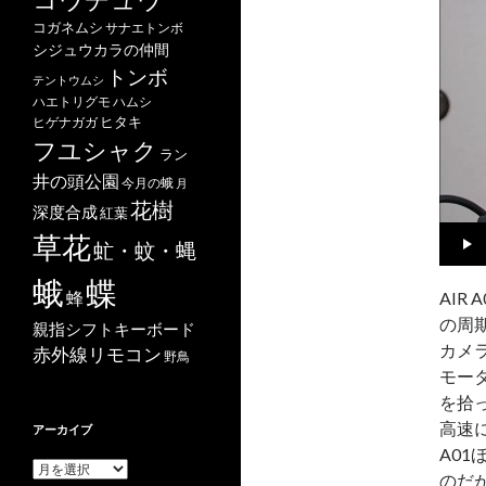
ー
コガネムシ
サナエトンボ
シジュウカラの仲間
トンボ
テントウムシ
ハエトリグモ
ハムシ
ヒタキ
ヒゲナガガ
フユシャク
ラン
井の頭公園
今月の蛾
月
花樹
深度合成
紅葉
草花
虻・蚊・蝿
蝶
蛾
蜂
AI
の周
親指シフトキーボード
カメ
赤外線リモコン
野鳥
モー
を拾
高速
アーカイブ
A0
ア
のだ