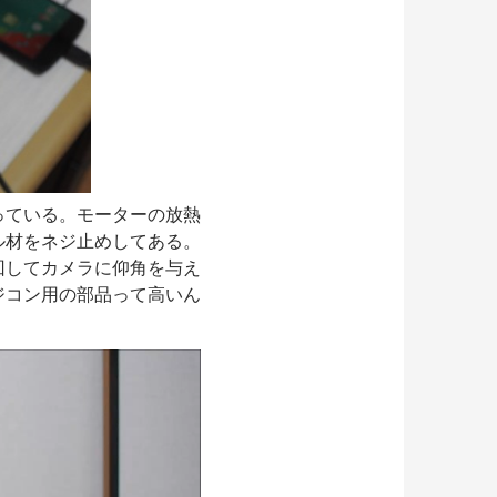
っている。モーターの放熱
ル材をネジ止めしてある。
回してカメラに仰角を与え
ジコン用の部品って高いん