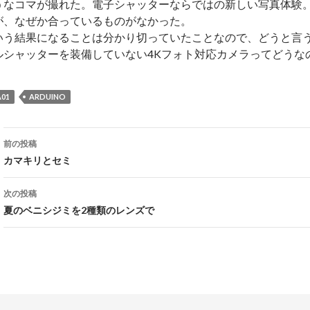
うなコマが撮れた。電子シャッターならではの新しい写真体験。
が、なぜか合っているものがなかった。
いう結果になることは分かり切っていたことなので、どうと言
ルシャッターを装備していない4Kフォト対応カメラってどうな
A01
ARDUINO
投
前の投稿
稿
カマキリとセミ
ナ
次の投稿
ビ
夏のベニシジミを2種類のレンズで
ゲ
ー
シ
ョ