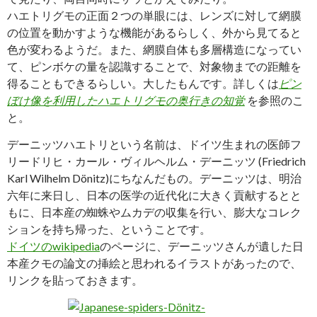
ハエトリグモの正面２つの単眼には、レンズに対して網膜
の位置を動かすような機能があるらしく、外から見てると
色が変わるようだ。また、網膜自体も多層構造になってい
て、ピンボケの量を認識することで、対象物までの距離を
得ることもできるらしい。大したもんです。詳しくは
ピン
ぼけ像を利用したハエトリグモの奥行きの知覚
を参照のこ
と。
デーニッツハエトリという名前は、ドイツ生まれの医師フ
リードリヒ・カール・ヴィルヘルム・デーニッツ (Friedrich
Karl Wilhelm Dönitz)にちなんだもの。デーニッツは、明治
六年に来日し、日本の医学の近代化に大きく貢献するとと
もに、日本産の蜘蛛やムカデの収集を行い、膨大なコレク
ションを持ち帰った、ということです。
ドイツのwikipedia
のページに、デーニッツさんが遺した日
本産クモの論文の挿絵と思われるイラストがあったので、
リンクを貼っておきます。