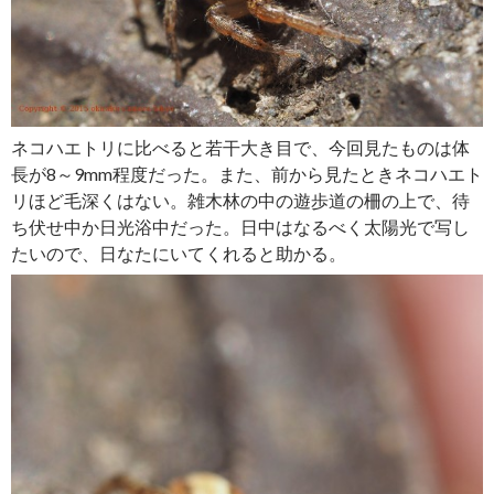
ネコハエトリに比べると若干大き目で、今回見たものは体
長が8～9mm程度だった。また、前から見たときネコハエト
リほど毛深くはない。雑木林の中の遊歩道の柵の上で、待
ち伏せ中か日光浴中だった。日中はなるべく太陽光で写し
たいので、日なたにいてくれると助かる。