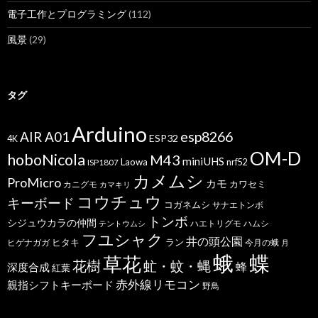
電子工作とプログラミング
(112)
風景
(29)
タグ
Arduino
esp8266
AIR A01
ESP32
4K
OM-D
hoboNicola
M43
miniUHS
Laowa
ISP1807
nrf52
カメムシ
ProMicro
カモ
カワセミ
カニグモ
カマキリ
コウチュウ
キーボード
コガネムシ
サナエトンボ
トンボ
シジュウカラの仲間
ハエトリグモ
ハムシ
テントウムシ
フユシャク
井の頭公園
ヒタキ
ヒゲナガガ
ラン
今月の蛾
月
蝶
蛾
草花
花樹
虻・蚊・蝿
蜂
深度合成
紅葉
赤外線リモコン
親指シフトキーボード
野鳥