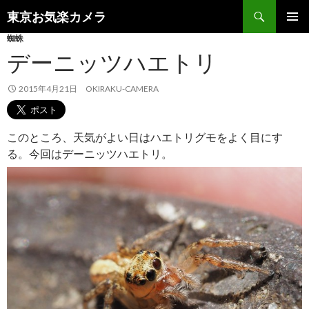
検
東京お気楽カメラ
索
コ
蜘蛛
メインメ
ン
ニュー
デーニッツハエトリ
テ
ン
ツ
2015年4月21日
OKIRAKU-CAMERA
へ
ス
キ
このところ、天気がよい日はハエトリグモをよく目にす
ッ
る。今回はデーニッツハエトリ。
プ