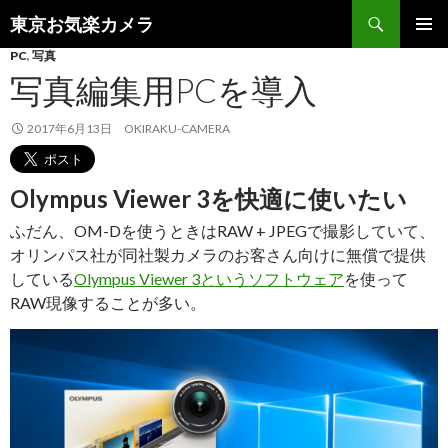
検
東京お気楽カメラ
索
コ
PC
,
写真
メインメ
ン
ニュー
写真編集用PCを導入
テ
ン
ツ
2017年6月13日
OKIRAKU-CAMERA
へ
ス
キ
Olympus Viewer 3を快適に使いたい
ッ
プ
ふだん、OM-Dを使うときはRAW + JPEGで撮影していて、
オリンパス社が同社製カメラのお客さん向けに無償で提供
している
Olympus Viewer 3というソフトウェア
を使って
RAW現像することが多い。