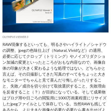
OLYMPUS VIEWER 3
RAW現像するといっても、明るさやハイライト／シャドウ
の調整、jpegの色味仕上げ（Natural, Vividなど）の適用、
必要に応じてクロップ（トリミング）やノイズリダクショ
ン加減の変更といったところがおもな内容なので、画像自
体の印象が大きく変わるような処理ではない。どちらかと
言えば、その日撮影してきた写真のすべてをちょっと大き
なモニターでちゃんと見て喜んだり悔しがったりするこ
と、失敗／成功を切り分けて取捨選択すること、失敗理由
を反省すること（？）が目的になっている。そして成果物
はブログ用や日ごろの閲覧用に1000万画素程度にリサイズ
したjpegファイルとして保存している。当然RAWも残して
あるから、より大きな画像が必要な必要なら書き出せばよ