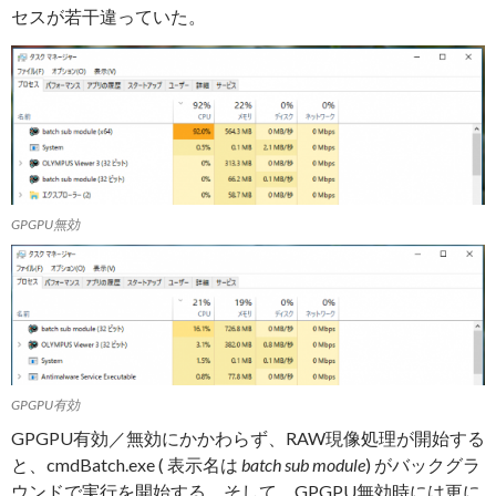
セスが若干違っていた。
GPGPU無効
GPGPU有効
GPGPU有効／無効にかかわらず、RAW現像処理が開始する
と、cmdBatch.exe ( 表示名は
batch sub module
) がバックグラ
ウンドで実行を開始する。そして、GPGPU無効時には更に