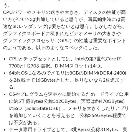
う。
CPUパワーやメモリの速さや大きさ、ディスクの性能が高
い方がいいのは共通していると思うが、写真編集時には高
速な3Dレンダリングは要らないとは思う。しかしながら、
グラフィクスボードに積まれたビデオメモリの大きさや、
グラフィックプロセッサ（GPU）の性能は重要なポイント
のようである。以下のようなスペックにした。
CPUとチップセットとしては、Intelの第7世代Core i7-
7700とH270を選択。DIMMスロットは4つ。
64bit OSになるのでメモリは8GBのDIMM(DDR4-2400)
を2枚載せて16GBytesとした。足りないなら2枚追加す
る。
OSやプログラムを速やかに開始するため、ドライブC: 用
に約5千億Bytes(公称512GBytes、実際は約470GBytes)
のSSD（Solid State Disk）。メモリを大きくしたりアプリ
を追加していくことを考えると、公称256GBytes程度で
は不安がある。
データ専用ドライブとして、3兆Bytes(公称3TBytes、実