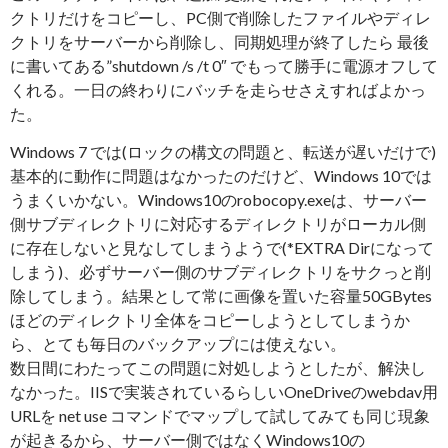
クトリだけをコピーし、PC側で削除したファイルやディレ
クトリをサーバーから削除し、同期処理が終了したら 最後
に書いてある”shutdown /s /t 0″ でもって勝手に電源オフして
くれる。一日の終わりにバッチを走らせさえすればよかっ
た。
Windows 7 では(ロックの構文の問題と、転送が遅いだけで)
基本的に動作に問題はなかったのだけど、Windows 10では
うまくいかない。Windows10のrobocopy.exeは、サーバー
側サブディレクトリに対応するディレクトリがローカル側
に存在しないと見なしてしまうようで(*EXTRA Dirになって
しまう)、必ずサーバー側のサブディレクトリをサクっと削
除してしまう。結果として常に画像を置いた容量50GBytes
ほどのディレクトリ全体をコピーしようとしてしまうか
ら、とても毎日のバックアップには使えない。
数日間にわたってこの問題に対処しようとしたが、解決し
なかった。IISで実装されているらしいOneDriveのwebdav用
URLを net use コマンドでマップして試してみても同じ現象
が起きるから、サーバー側ではなくWindows10の