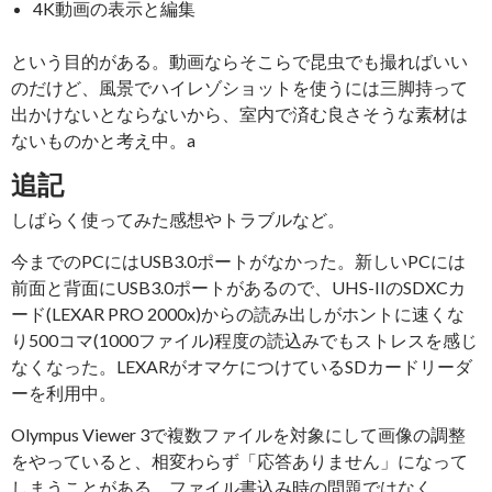
4K動画の表示と編集
という目的がある。動画ならそこらで昆虫でも撮ればいい
のだけど、風景でハイレゾショットを使うには三脚持って
出かけないとならないから、室内で済む良さそうな素材は
ないものかと考え中。a
追記
しばらく使ってみた感想やトラブルなど。
今までのPCにはUSB3.0ポートがなかった。新しいPCには
前面と背面にUSB3.0ポートがあるので、UHS-IIのSDXCカ
ード(LEXAR PRO 2000x)からの読み出しがホントに速くな
り500コマ(1000ファイル)程度の読込みでもストレスを感じ
なくなった。LEXARがオマケにつけているSDカードリーダ
ーを利用中。
Olympus Viewer 3で複数ファイルを対象にして画像の調整
をやっていると、相変わらず「応答ありません」になって
しまうことがある。ファイル書込み時の問題ではなく、