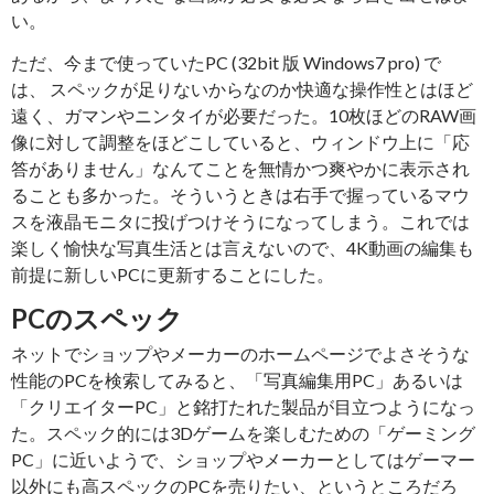
い。
ただ、今まで使っていたPC (32bit 版 Windows7 pro) で
は、 スペックが足りないからなのか快適な操作性とはほど
遠く、ガマンやニンタイが必要だった。10枚ほどのRAW画
像に対して調整をほどこしていると、ウィンドウ上に「応
答がありません」なんてことを無情かつ爽やかに表示され
ることも多かった。そういうときは右手で握っているマウ
スを液晶モニタに投げつけそうになってしまう。これでは
楽しく愉快な写真生活とは言えないので、4K動画の編集も
前提に新しいPCに更新することにした。
PCのスペック
ネットでショップやメーカーのホームページでよさそうな
性能のPCを検索してみると、「写真編集用PC」あるいは
「クリエイターPC」と銘打たれた製品が目立つようになっ
た。スペック的には3Dゲームを楽しむための「ゲーミング
PC」に近いようで、ショップやメーカーとしてはゲーマー
以外にも高スペックのPCを売りたい、というところだろ