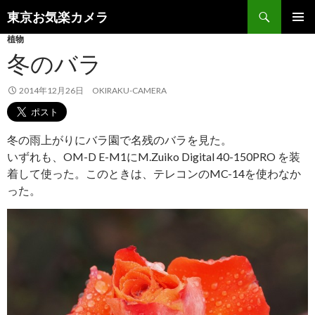
検
東京お気楽カメラ
索
コ
植物
メインメ
ン
ニュー
冬のバラ
テ
ン
ツ
2014年12月26日
OKIRAKU-CAMERA
へ
ス
キ
冬の雨上がりにバラ園で名残のバラを見た。
ッ
いずれも、OM-D E-M1にM.Zuiko Digital 40-150PRO を装
プ
着して使った。このときは、テレコンのMC-14を使わなか
った。