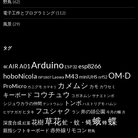
野鳥
(62)
電子工作とプログラミング
(112)
風景
(29)
タグ
Arduino
esp8266
AIR A01
ESP32
4K
OM-D
hoboNicola
M43
miniUHS
Laowa
ISP1807
nrf52
カメムシ
ProMicro
カモ
カワセミ
カニグモ
カマキリ
コウチュウ
キーボード
コガネムシ
サナエトンボ
トンボ
シジュウカラの仲間
ハエトリグモ
ハムシ
テントウムシ
フユシャク
井の頭公園
ヒタキ
ヒゲナガガ
ラン
今月の蛾
月
蝶
蛾
草花
花樹
虻・蚊・蝿
蜂
深度合成
紅葉
赤外線リモコン
親指シフトキーボード
野鳥