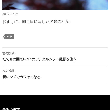
60mm, f/2.8
おまけに、同じ日に写した名残の紅葉。
バラ
投
前の投稿
稿
たてもの園でE-M1のデジタルシフト撮影を使う
ナ
次の投稿
ビ
新レンズでカワセミなど。
ゲ
ー
シ
最近の投稿