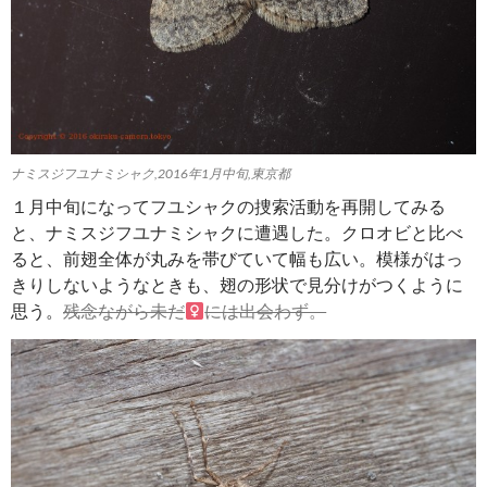
ナミスジフユナミシャク,2016年1月中旬,東京都
１月中旬になってフユシャクの捜索活動を再開してみる
と、ナミスジフユナミシャクに遭遇した。クロオビと比べ
ると、前翅全体が丸みを帯びていて幅も広い。模様がはっ
きりしないようなときも、翅の形状で見分けがつくように
思う。
残念ながら未だ
には出会わず。