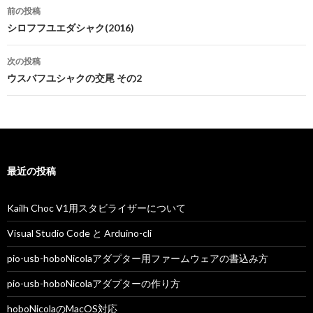
投
前の投稿
稿
シロフフユエダシャク(2016)
ナ
次の投稿
ビ
ウスバフユシャクの交尾 その2
ゲ
ー
シ
最近の投稿
ョ
ン
Kailh Choc V1用スタビライザーについて
Visual Studio Code と Arduino-cli
pio-usb-hoboNicolaアダプター用ファームウェアの書込み方
pio-usb-hoboNicolaアダプターの作り方
hoboNicolaのMacOS対応