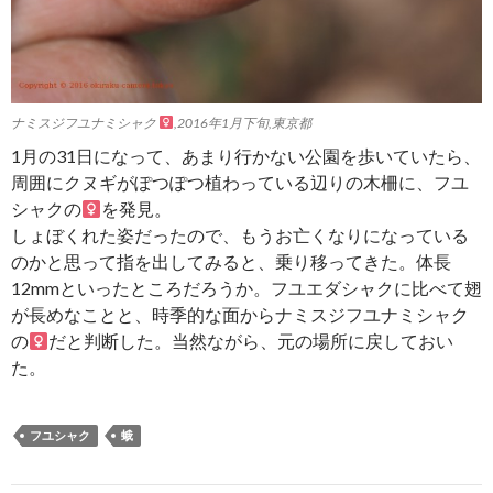
ナミスジフユナミシャク
,2016年1月下旬,東京都
1月の31日になって、あまり行かない公園を歩いていたら、
周囲にクヌギがぽつぽつ植わっている辺りの木柵に、フユ
シャクの
を発見。
しょぼくれた姿だったので、もうお亡くなりになっている
のかと思って指を出してみると、乗り移ってきた。体長
12mmといったところだろうか。フユエダシャクに比べて翅
が長めなことと、時季的な面からナミスジフユナミシャク
の
だと判断した。当然ながら、元の場所に戻しておい
た。
フユシャク
蛾