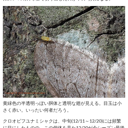
黄緑色の半透明っぽい胴体と透明な翅が見える。目玉は小
さく赤い。いったい何者だろう。
クロオビフユナミシャクは、中旬(12/11～12/20)には頻繁
に目にしたものの、この個体を見た12/20が今シーズン最後