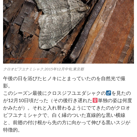
クロオビフユナミシャク,2015年12月中旬,東京都
午後の日を浴びたヒノキにとまっていたのを自然光で撮
影。
このシーズン最後にクロスジフユエダシャクの
を見たの
が12月10日頃だった（その後行き遅れた
単独の姿は何度
かみたが）。それと入れ替わるようにでてきたのがクロオ
ビフユナミシャクで、白く縁のついた直線的な黒い横線
と、前翅の付け根から先の方に向かって伸びる黒いスジが
特徴的。