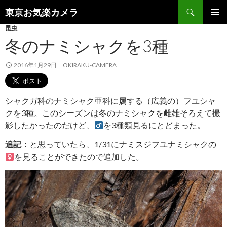
検
東京お気楽カメラ
索
コ
昆虫
メインメ
ン
ニュー
冬のナミシャクを3種
テ
ン
ツ
2016年1月29日
OKIRAKU-CAMERA
へ
ス
キ
シャクガ科のナミシャク亜科に属する（広義の）フユシャ
ッ
クを3種。このシーズンは冬のナミシャクを雌雄そろえて撮
プ
影したかったのだけど、
を3種類見るにとどまった。
追記：
と思っていたら、1/31にナミスジフユナミシャクの
を見ることができたので追加した。