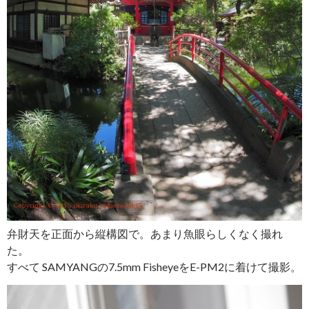
弁財天を正面から縦構図で。あまり魚眼らしくなく撮れ
た。
すべて SAMYANGの7.5mm FisheyeをE-PM2に着けて撮影。