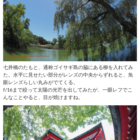
七井橋のたもと、通称ゴイサギ島の脇にある柳を入れてみ
た。水平に見せたい部分がレンズの中央からずれると、魚
眼レンズらしい丸みがでてくる。
f/16まで絞って太陽の光芒を出してみたが、一眼レフでこ
んなことやると、目が焼けますね。