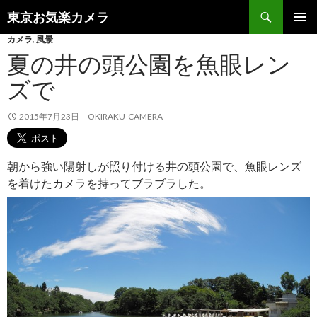
検
東京お気楽カメラ
索
コ
カメラ
,
風景
メインメ
ン
ニュー
夏の井の頭公園を魚眼レン
テ
ン
ズで
ツ
へ
2015年7月23日
OKIRAKU-CAMERA
ス
キ
ッ
プ
朝から強い陽射しが照り付ける井の頭公園で、魚眼レンズ
を着けたカメラを持ってブラブラした。