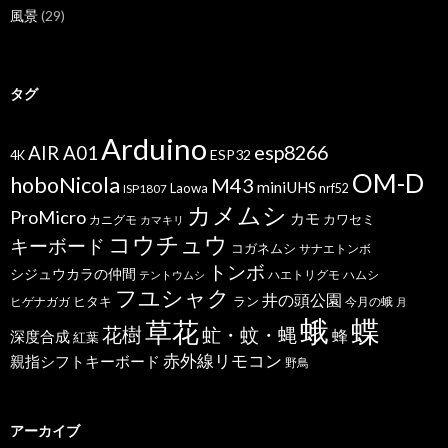
風景
(29)
タグ
Arduino
esp8266
AIR A01
ESP32
4K
OM-D
hoboNicola
M43
miniUHS
Laowa
ISP1807
nrf52
カメムシ
ProMicro
カモ
カワセミ
カニグモ
カマキリ
コウチュウ
キーボード
コガネムシ
サナエトンボ
トンボ
シジュウカラの仲間
ハエトリグモ
ハムシ
テントウムシ
フユシャク
井の頭公園
ヒタキ
ヒゲナガガ
ラン
今月の蛾
月
蝶
蛾
草花
花樹
虻・蚊・蝿
蜂
深度合成
紅葉
赤外線リモコン
親指シフトキーボード
野鳥
アーカイブ