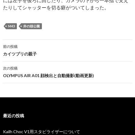
には左手を後ろに回したり、カメラの下から一本指で支え
たりしてシャッターを切る癖がついてしまった。
M43
井の頭公園
投
前の投稿
稿
カイツブリの親子
ナ
次の投稿
ビ
OLYMPUS AIR A01 顔検出と自動撮影(動画更新)
ゲ
ー
シ
最近の投稿
ョ
ン
Kailh Choc V1用スタビライザーについて