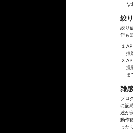
ー
な
カ
イ
ブ
絞
絞り
作も
AP
撮
AP
撮
ま
雑
プログラ
に記
述が
動作
った