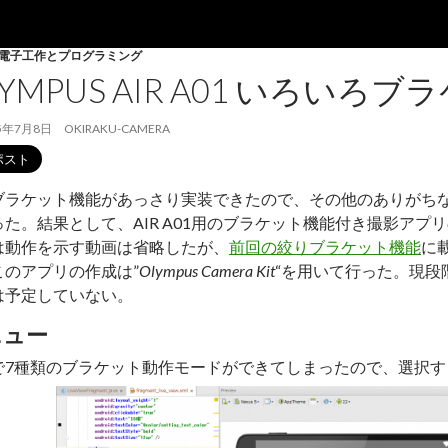
電子工作とプログラミング
LYMPUS AIR A01 いろいろ
5年7月8日
OKIRAKU-CAMERA
ブラケット機能があっさり実装できたので、その他のありがち
った。結果として、AIR A01用のブラケット機能付き撮影アプ
は動作を示す動画は省略したが、
前回の絞りブラケット機能
に
このアプリの作成は”
Olympus Camera Kit
“を用いて行った。現段
は予定していない。
ニュー
で7種類のブラケット動作モードができてしまったので、選択す