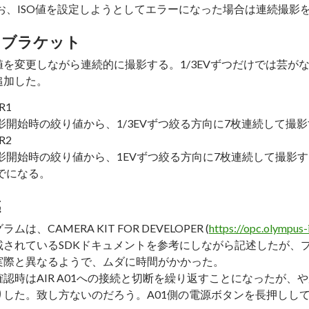
お、ISO値を設定しようとしてエラーになった場合は連続撮影
りブラケット
値を変更しながら連続的に撮影する。1/3EVずつだけでは芸がな
追加した。
R1
影開始時の絞り値から、1/3EVずつ絞る方向に7枚連続して撮
R2
影開始時の絞り値から、1EVずつ絞る方向に7枚連続して撮影する。
でになる。
感
ムは、CAMERA KIT FOR DEVELOPER (
https://opc.olympus
載されているSDKドキュメントを参考にしながら記述したが、
実際と異なるようで、ムダに時間がかかった。
確認時はAIR A01への接続と切断を繰り返すことになったが、や
りした。致し方ないのだろう。A01側の電源ボタンを長押しし