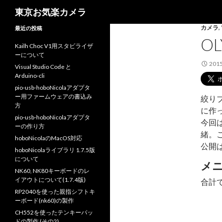
検
東京お気楽カメラ
索
カメラ
,
最近の投稿
O
Kailh Choc V1用スタビライザ
ーについて
201
Visual Studio Code と
Arduino-cli
pio-usb-hoboNicolaアダプタ
ー用ファームウェアの書込み
絞り
方
に作
pio-usb-hoboNicolaアダプタ
今回
ーの作り方
緒。
hoboNicolaのMacOS対応
公開
hoboNicolaライブラリ 1.7.5版
について
メ
NK60, NK80キーボードのレ
イアウトについて(1.7.4版)
合計
RP2040を使った親指シフトキ
ーボード(nk60)の製作
CH552を使ったテンキーパッ
ドの製作 (その2)