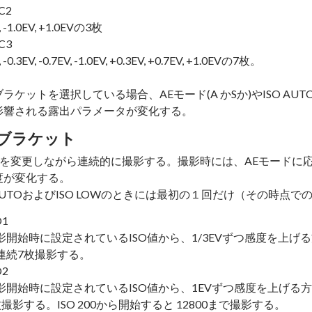
C2
0, -1.0EV, +1.0EVの3枚
C3
, -0.3EV, -0.7EV, -1.0EV, +0.3EV, +0.7EV, +1.0EVの7枚。
ラケットを選択している場合、AEモード(A かSか)やISO A
影響される露出パラメータが変化する。
Oブラケット
O値を変更しながら連続的に撮影する。撮影時には、AEモードに
度が変化する。
 AUTOおよびISO LOWのときには最初の１回だけ（その時点で
O1
影開始時に設定されているISO値から、1/3EVずつ感度を上げる方向(200
連続7枚撮影する。
O2
影開始時に設定されているISO値から、1EVずつ感度を上げる方向(200
枚撮影する。ISO 200から開始すると 12800まで撮影する。