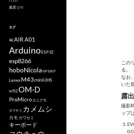
(112)
風景
(29)
タグ
AIR A01
4K
Arduino
ESP32
esp8266
この
hoboNicola
る。
ISP1807
なお
M43
miniUHS
Laowa
いた
OM-D
nrf52
露
ProMicro
カニグモ
撮影
カメムシ
カマキリ
ップ
カモ
カワセミ
キーボード
EV
0.
コウチュウ