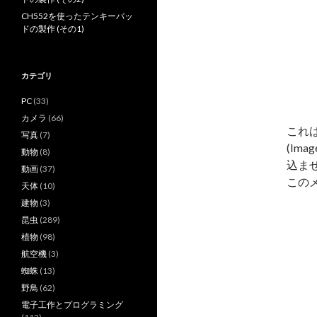
CH552を使ったテンキーパッ
ドの製作 (その1)
カテゴリ
PC
(33)
カメラ
(66)
これは
写真
(7)
(Im
動物
(8)
込ま
動画
(37)
この
天体
(10)
建物
(3)
昆虫
(289)
植物
(98)
航空機
(3)
蜘蛛
(13)
野鳥
(62)
電子工作とプログラミング