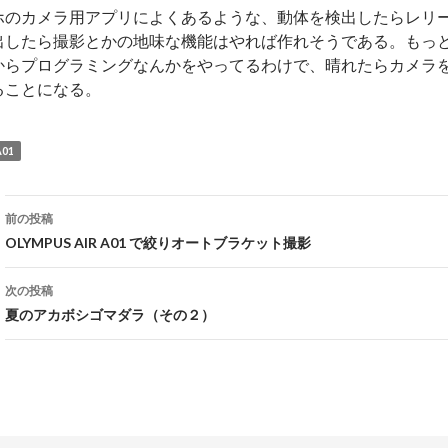
ホのカメラ用アプリによくあるような、動体を検出したらレリ
出したら撮影とかの地味な機能はやれば作れそうである。もっ
からプログラミングなんかをやってるわけで、晴れたらカメラ
ることになる。
A01
投
前の投稿
稿
OLYMPUS AIR A01 で絞りオートブラケット撮影
ナ
次の投稿
ビ
夏のアカボシゴマダラ（その２）
ゲ
ー
シ