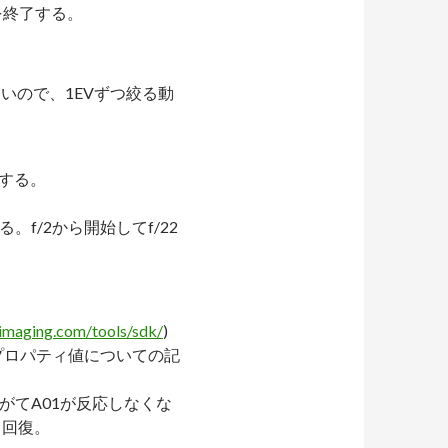
を終了する。
いので、1EVずつ絞る動
影する。
f/2から開始してf/22
-imaging.com/tools/sdk/
)
プロパティ値についての記
がてA01が反応しなくな
て回復。