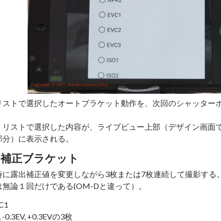
リストで選択したオートブラケット動作を、次回のシャッター
、リストで選択した内容が、ライブビュー上部（デザイン画面で
部分）に表示される。
出補正ブラケット
時に露出補正値を変更しながら3枚または7枚連続して撮影する
は無論１回だけである(OM-Dと違って）。
C1
0, -0.3EV, +0.3EVの3枚