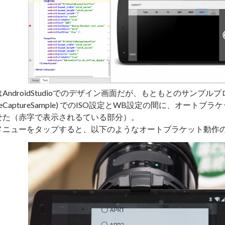
AndroidStudioでのデザイン画面だが、もともとのサンプル
ageCaptureSample) でのISO設定とWB設定の間に、オー
せた（赤字で表示されるている部分）。
メニューをタップすると、以下のようなオートブラケット動作