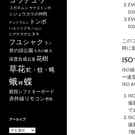
EV
コガネムシ
サナエトンボ
0.
シジュウカラの仲間
EV
トンボ
テントウムシ
0.0
ハエトリグモ
ハムシ
ヒタキ
ヒゲナガガ
フユシャク
このブ
ラン
時に
井の頭公園
今月の蛾
月
花樹
IS
深度合成
紅葉
草花
虻・蚊・蝿
IS
ー速
蝶
蛾
蜂
ISO
親指シフトキーボード
IS
赤外線リモコン
野鳥
撮
で
IS
アーカイブ
撮
ア
7