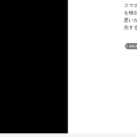
スマ
を検
悪い
先す
AIR 