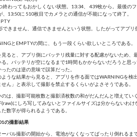
つ終わってもおかしくない状態。13:34、 439枚から。最後
が、13:50に 510枚目でカメラとの通信が不能になって終了。
PTY
影できません、通信できませんという状態。したがってアプリ
NINGとEMPTYの間に、もう一段くらい欲しいところである。
を見ると、アプリ側にバッテリ残量に対する配慮がないため、
いる。バッテリが空になるまで1時間もかからないだろうと思っ
かったのは逆の意味で誤算だった。
のような結果から見ると、アプリを作る面ではWARNINGを検
ません」と表示して撮影を禁止するくらいがよさそうである。
いのは、撮影可能枚数と撮影済枚数の和がだんだんと増えていく
RF(raw)にしろ写してみないとファイルサイズは分からないわ
した数字が得られるようである。
 A01の撮影結果
ターバル撮影の開始から、電池がなくなってばったり倒れるまでに