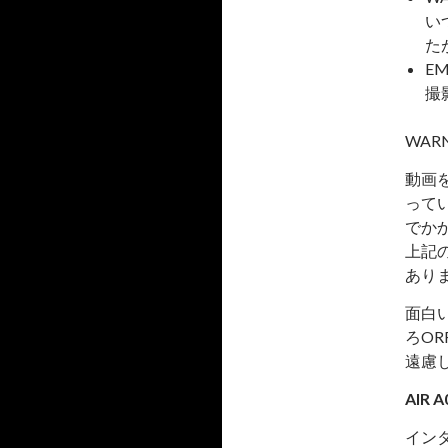
ー
カ
い
イ
た
ブ
EM
撮
WAR
動画
って
でか
上記
あり
面白
ろO
遠慮
AIR
イン