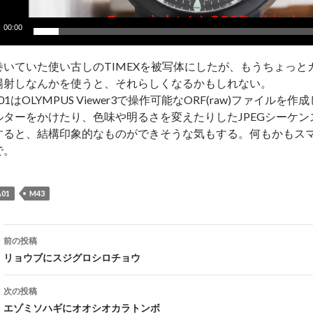
00:00
巻いていた使い古しのTIMEXを被写体にしたが、もうちょっと
陽射しなんかを使うと、それらしくなるかもしれない。
 A01はOLYMPUS Viewer3で操作可能なORF(raw)ファイ
ルターをかけたり、色味や明るさを変えたりしたJPEGシーケ
すると、結構印象的なものができそうな気もする。何もかもス
で。
A01
M43
投
前の投稿
稿
リョウブにスジグロシロチョウ
ナ
次の投稿
ビ
エゾミソハギにオオシオカラトンボ