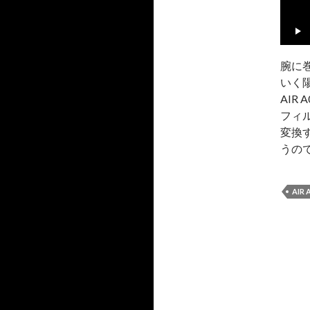
腕に
いく
AIR
フィ
変換
うの
AIR 