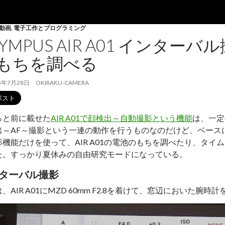
動画
,
電子工作とプログラミング
LYMPUS AIR A01 インター
もちを調べる
5年7月28日
OKIRAKU-CAMERA
っと前に載せた
AIR A01で顔検出～自動撮影という機能
は、一定
出～AF～撮影という一連の動作を行うものなのだけど、ベース
影機能だけを使って、AIR A01の電池のもちを調べたり、タイ
た。すっかり夏休みの自由研究モードになっている。
ターバル撮影
、AIR A01にMZD 60mm F2.8を着けて、窓辺においた腕