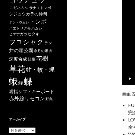
ー
コガネムシ
サナエトンボ
ヤ
シジュウカラの仲間
ー
トンボ
テントウムシ
ハエトリグモ
ハムシ
ヒタキ
ヒゲナガガ
フユシャク
ラン
井の頭公園
今月の蛾
月
花樹
深度合成
紅葉
草花
虻・蚊・蝿
蝶
蛾
蜂
親指シフトキーボード
画面
赤外線リモコン
野鳥
FU
完
LO
アーカイブ
余
ア
WA