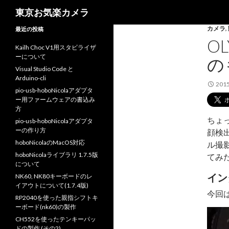
検
東京お気楽カメラ
索
カメラ
,
最近の投稿
O
Kailh Choc V1用スタビライザ
ーについて
の
Visual Studio Code と
Arduino-cli
201
pio-usb-hoboNicolaアダプタ
ー用ファームウェアの書込み
方
ちょ
pio-usb-hoboNicolaアダプタ
ーの作り方
顔検
hoboNicolaのMacOS対応
ル撮
hoboNicolaライブラリ 1.7.5版
てみ
について
イン
NK60, NK80キーボードのレ
イアウトについて(1.7.4版)
今回は
RP2040を使った親指シフトキ
ーボード(nk60)の製作
動
CH552を使ったテンキーパッ
画
ドの製作 (その2)