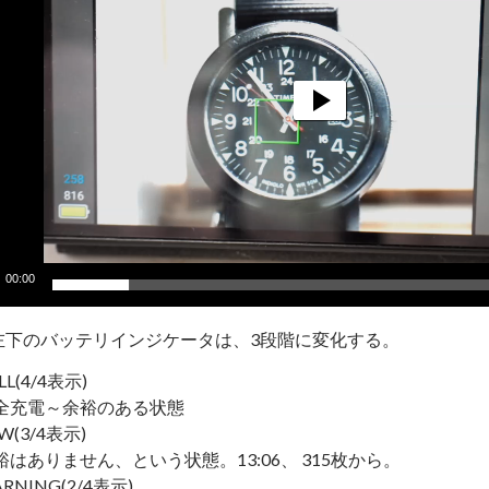
00:00
左下のバッテリインジケータは、3段階に変化する。
LL(4/4表示)
全充電～余裕のある状態
W(3/4表示)
裕はありません、という状態。13:06、 315枚から。
RNING(2/4表示)