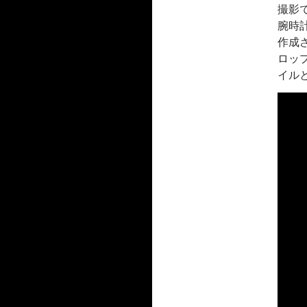
撮影
腕時
作成さ
ロップ
イル
動
画
プ
レ
ー
ヤ
ー