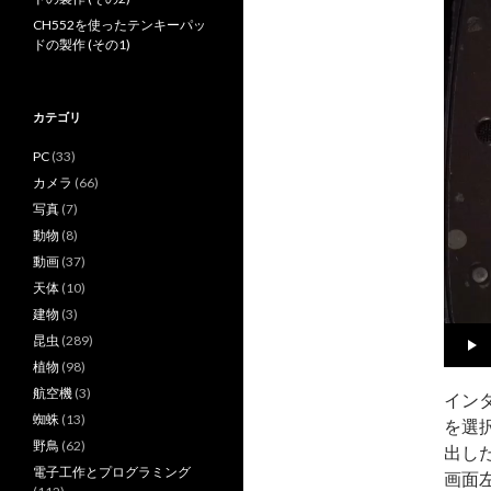
プ
CH552を使ったテンキーパッ
レ
ドの製作 (その1)
ー
ヤ
カテゴリ
ー
PC
(33)
カメラ
(66)
写真
(7)
動物
(8)
動画
(37)
天体
(10)
建物
(3)
昆虫
(289)
植物
(98)
航空機
(3)
インタ
蜘蛛
(13)
を選
野鳥
(62)
出し
電子工作とプログラミング
画面