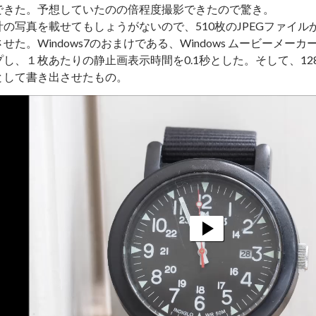
できた。予想していたのの倍程度撮影できたので驚き。
計の写真を載せてもしょうがないので、510枚のJPEGファイ
せた。Windows7のおまけである、Windows ムービーメ
し、１枚あたりの静止画表示時間を0.1秒とした。そして、1280×72
として書き出させたもの。