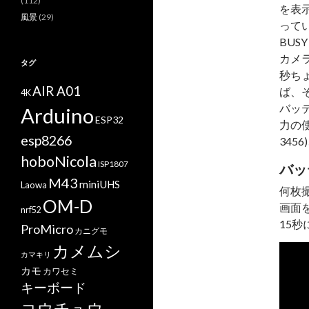
(112)
を表
風景
(29)
って
BUS
カメ
タグ
秒ち
AIR A01
ば、
4K
バッ
Arduino
ESP32
力の使
esp8266
345
hoboNicola
ISP1807
バッ
M43
miniUHS
Laowa
何枚
OM-D
画面
nrf52
15
ProMicro
カニグモ
カメムシ
動
カマキリ
画
カモ
カワセミ
プ
キーボード
レ
コウチュウ