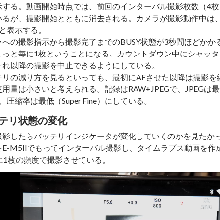
示する。動画開始時点では、前回のインターバル撮影枚数（4枚
いるが、撮影開始とともに消去される。カメラが撮影動作中は
Yと表示する。
ラへの撮影指示から撮影完了までのBUSY状態が3秒間ほどかか
ょっと毎に1枚ということになる。カウントダウン中にシャッタ
それ以降の撮影を中止できるようにしている。
テリの減り方を見るといっても、最初にAFさせた以降は撮影を
用量は小さいと考えられる。記録はRAW+JPEGで、JPEGは最大
6)、圧縮率は最低（Super Fine）にしている。
テリ状態の変化
撮影したらバッテリインジケータが変化していくのかを見たか
をE-M5IIでもってインターバル撮影し、タイムラプス動画を
秒に1枚の頻度で撮影させている。