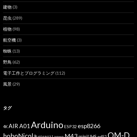
建物
(3)
昆虫
(289)
植物
(98)
航空機
(3)
蜘蛛
(13)
野鳥
(62)
電子工作とプログラミング
(112)
風景
(29)
タグ
Arduino
esp8266
AIR A01
ESP32
4K
OM-D
hoboNicola
M43
miniUHS
Laowa
ISP1807
nrf52