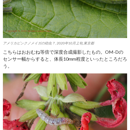
アメリカピンクノメイガの幼虫？, 2020年10月上旬,東京都
こちらはおおむね等倍で深度合成撮影したもの。OM-Dの
センサー幅からすると、体長10mm程度といったところだろ
う。