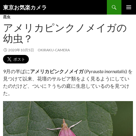
検
東京お気楽カメラ
索
コ
昆虫
メインメ
ン
ニュー
アメリカピンクノメイガの
テ
ン
幼虫？
ツ
へ
2020年10月5日
OKIRAKU-CAMERA
ス
キ
ッ
プ
9月の半ばに
アメリカピンクノメイガ
(
Pyrausta inornatalis
) を
見つけて以来、花壇のサルビア類をよく見るようにしてい
たのだけど、ついに？うちの庭に生息しているのを見つけ
た。