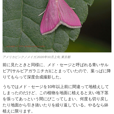
アメリカピンクノメイガ,2020年10月上旬, 東京都
前に見たときと同様に、メド・セージと呼ばれる青いサル
ビア(サルビアガラニチカ)にとまっていたので、葉っぱに降
りてもらって深度合成撮影した。
うちではメド・セージを10年以上前に間違って地植えして
しまったのだけど、この植物を地面に植えると太い地下茎
を張ってあっという間にびこってしまい、何度も切り戻し
たり地面から引き抜いたりを繰り返している。やるなら鉢
植えに限ります。