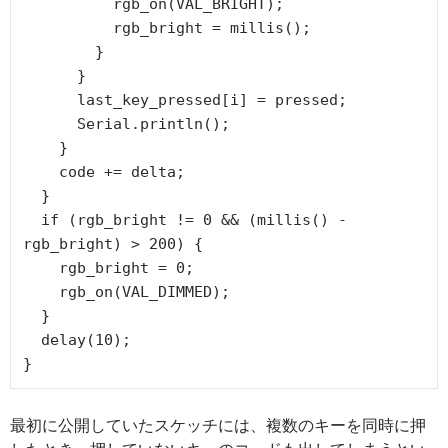
          rgb_on(VAL_BRIGHT);

          rgb_bright = millis();

        }

      }

      last_key_pressed[i] = pressed;

      Serial.println();

    }

    code += delta;

  }

  if (rgb_bright != 0 && (millis() - 
rgb_bright) > 200) {

    rgb_bright = 0;

    rgb_on(VAL_DIMMED);

  }

  delay(10);

}
最初に公開していたスケッチには、複数のキーを同時に押