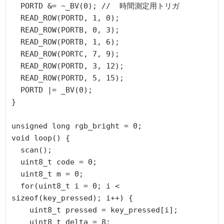
  PORTD &= ~_BV(0); //  時間測定用トリガ

  READ_ROW(PORTD, 1, 0);

  READ_ROW(PORTB, 0, 3);

  READ_ROW(PORTB, 1, 6);

  READ_ROW(PORTC, 7, 9);

  READ_ROW(PORTD, 3, 12);

  READ_ROW(PORTD, 5, 15);

  PORTD |= _BV(0);

}

unsigned long rgb_bright = 0;

void loop() {

  scan();

  uint8_t code = 0;

  uint8_t m = 0;

  for(uint8_t i = 0; i < 
sizeof(key_pressed); i++) {

    uint8_t pressed = key_pressed[i];

    uint8_t delta = 8; 
