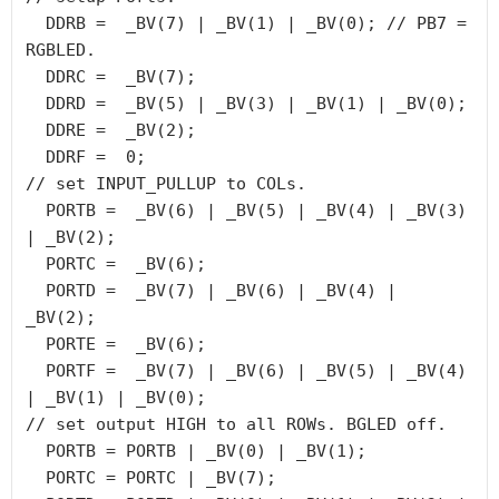
  DDRB =  _BV(7) | _BV(1) | _BV(0); // PB7 = 
RGBLED.

  DDRC =  _BV(7);

  DDRD =  _BV(5) | _BV(3) | _BV(1) | _BV(0);

  DDRE =  _BV(2);

  DDRF =  0;

// set INPUT_PULLUP to COLs.

  PORTB =  _BV(6) | _BV(5) | _BV(4) | _BV(3) 
| _BV(2);

  PORTC =  _BV(6);

  PORTD =  _BV(7) | _BV(6) | _BV(4) | 
_BV(2);

  PORTE =  _BV(6);

  PORTF =  _BV(7) | _BV(6) | _BV(5) | _BV(4) 
| _BV(1) | _BV(0);

// set output HIGH to all ROWs. BGLED off.

  PORTB = PORTB | _BV(0) | _BV(1);

  PORTC = PORTC | _BV(7);
