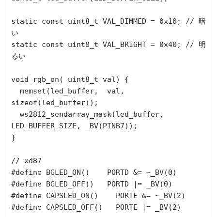
static const uint8_t VAL_DIMMED = 0x10; // 暗
い

static const uint8_t VAL_BRIGHT = 0x40; // 明
るい

void rgb_on( uint8_t val) {

  memset(led_buffer,  val, 
sizeof(led_buffer));

  ws2812_sendarray_mask(led_buffer, 
LED_BUFFER_SIZE, _BV(PINB7));

}

// xd87

#define BGLED_ON()    PORTD &= ~_BV(0)

#define BGLED_OFF()   PORTD |= _BV(0)

#define CAPSLED_ON()    PORTE &= ~_BV(2)

#define CAPSLED_OFF()   PORTE |= _BV(2)
