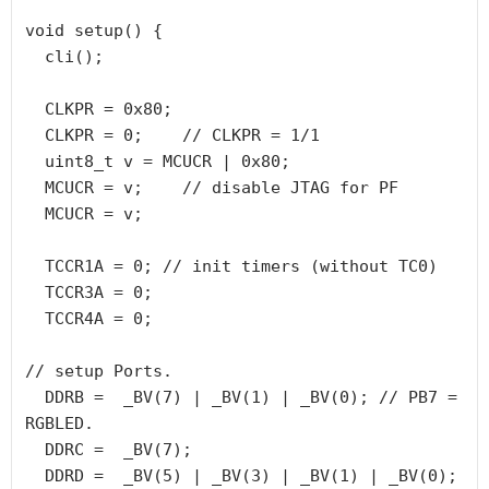
void setup() {

  cli();

  CLKPR = 0x80;

  CLKPR = 0;    // CLKPR = 1/1

  uint8_t v = MCUCR | 0x80;

  MCUCR = v;    // disable JTAG for PF

  MCUCR = v;

  TCCR1A = 0; // init timers (without TC0)

  TCCR3A = 0;

  TCCR4A = 0;

// setup Ports.

  DDRB =  _BV(7) | _BV(1) | _BV(0); // PB7 = 
RGBLED.

  DDRC =  _BV(7);

  DDRD =  _BV(5) | _BV(3) | _BV(1) | _BV(0);
