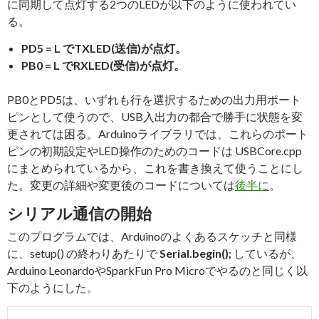
に同期して点灯する2つのLEDが以下のように使われてい
る。
PD5 = L でTXLED(送信)が点灯。
PB0 = L でRXLED(受信)が点灯。
PB0とPD5は、いずれも行を選択するための出力用ポート
ピンとして使うので、USB入出力の都合で勝手に状態を変
更されては困る。Arduinoライブラリでは、これらのポート
ピンの初期設定やLED操作のためのコードは USBCore.cpp
にまとめられているから、これを書き換えて使うことにし
た。変更の詳細や変更後のコードについては
後半に
。
シリアル通信の開始
このプログラムでは、Arduinoのよくあるスケッチと同様
に、setup() の終わりあたりで
Serial.begin();
しているが、
Arduino LeonardoやSparkFun Pro Microでやるのと同じく以
下のようにした。