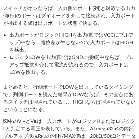
スイッチがオンならば、入力側のポート(列)と対応する出力
側(行)のポートはダイオードを介して接続され、入力ポート
が検出する値は出力ポートの状態で決まる。
出力ポートがロジックHIGHを出力(図ではVCCにプルア
ップ)中なら、電位差が生じないので入力ポートはHIGH
を検出。
ロジックLOWを出力(図ではGNDに接続)中ならば、プル
アップ抵抗を介して電流が流れるので、入力ポートは
LOWを検出する。
まとめると、行側ポートでLOWを出力しているタイミング
で、列側ポートを読んだ結果がLOWならば、その交点にあ
るスイッチは押されているし、HIGHならば押されていない
ということになる。
図中のV
とV
は、入力ポートがロジックHまたはロジック
IH
IL
Lと判定する電圧を表している。また、ATmega32u4の内部
プルアップ抵抗R
のMIN/MAX値は、20kΩ/50kΩとデータ
PU