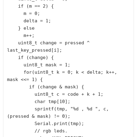
    if (m == 2) {

      m = 0;

      delta = 1;

    } else

      m++;

    uint8_t change = pressed ^ 
last_key_pressed[i];

    if (change) {

      uint8_t mask = 1;

      for(uint8_t k = 0; k < delta; k++, 
mask <<= 1) {

        if (change & mask) {

          uint8_t c = code + k + 1;

          char tmp[10];

          sprintf(tmp, "%d , %d ", c, 
(pressed & mask) != 0);

          Serial.print(tmp);

          // rgb leds.
