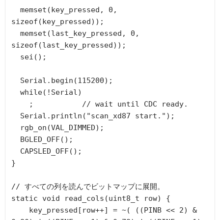
  memset(key_pressed, 0, 
sizeof(key_pressed));

  memset(last_key_pressed, 0, 
sizeof(last_key_pressed));

  sei();

  Serial.begin(115200);

  while(!Serial)

    ;           // wait until CDC ready.

  Serial.println("scan_xd87 start.");    

  rgb_on(VAL_DIMMED);

  BGLED_OFF();

  CAPSLED_OFF();

}

// すべての列を読んでビットマップに展開。

static void read_cols(uint8_t row) {

    key_pressed[row++] = ~( ((PINB << 2) & 