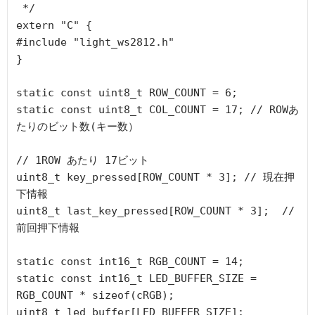
 */

extern "C" {

#include "light_ws2812.h"

}

static const uint8_t ROW_COUNT = 6;

static const uint8_t COL_COUNT = 17; // ROWあ
たりのビット数(キー数）

// 1ROW あたり 17ビット

uint8_t key_pressed[ROW_COUNT * 3]; // 現在押
下情報

uint8_t last_key_pressed[ROW_COUNT * 3];  // 
前回押下情報

static const int16_t RGB_COUNT = 14;

static const int16_t LED_BUFFER_SIZE = 
RGB_COUNT * sizeof(cRGB);

uint8_t led_buffer[LED_BUFFER_SIZE];
