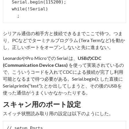
  Serial.begin(115200);

  while(!Serial) 

    ;
シリアル通信の相手方と接続できるまでここで待つ。つま
り、PCなどでターミナルプログラム (Tera Termなど)を動か
し、正しいポートをオープンしないと先に進まない。
LeonardoやPro Microでの Serial は、
USBのCDC
(Communication Device Class)
を使って実装されているの
で、こういうコードを入れてCDCによる接続が完了し利用
可能となるまで待つ必要がある。Serial.begin(); した直後に
Serial.println(“test”); とか出してしまうと、その後のUSBを
使った通信がうまくいかなかったりする。
スキャン用のポート設定
スイッチ状態読み取り用の設定は以下のようにした。
// setup Ports.
