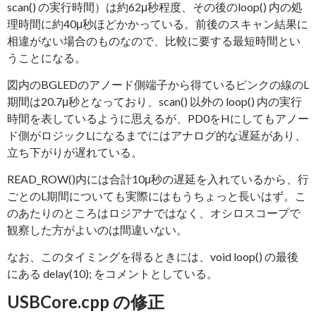
scan() の実行時間）は約62μ秒程度、その後のloop() 内の処
理時間に約40μ秒ほどかかっている。前後のスキャン結果に
相違がない場合のものなので、比較に要する最短時間とい
うことになる。
図内のBGLEDのアノード側端子から得ているピンクの線のL
期間は20.7μ秒となっており、scan() 以外の loop() 内の実行
時間を表しているように思えるが、PD0をHにしてもアノー
ド側がロジックLになるまでにはアナログ的な遅延があり、
立ち下がりが遅れている。
READ_ROW()内には合計10μ秒の遅延を入れているから、行
ごとのL期間についても実際にはもうちょっと長いはず。こ
のあたりのところはロジアナではなく、オシロスコープで
観察した方がよいのは間違いない。
なお、このタイミングを得るときには、void loop() の最後
にある delay(10); をコメントとしている。
USBCore.cpp の修正