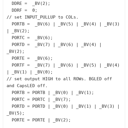
  DDRE =  _BV(2);

  DDRF =  0;

// set INPUT_PULLUP to COLs.

  PORTB =  _BV(6) | _BV(5) | _BV(4) | _BV(3) 
| _BV(2);

  PORTC =  _BV(6);

  PORTD =  _BV(7) | _BV(6) | _BV(4) | 
_BV(2);

  PORTE =  _BV(6);

  PORTF =  _BV(7) | _BV(6) | _BV(5) | _BV(4) 
| _BV(1) | _BV(0);

// set output HIGH to all ROWs. BGLED off 
and CapsLED off.

  PORTB = PORTB | _BV(0) | _BV(1);

  PORTC = PORTC | _BV(7);

  PORTD = PORTD | _BV(0) | _BV(1) | _BV(3) | 
_BV(5);

  PORTE = PORTE | _BV(2);
