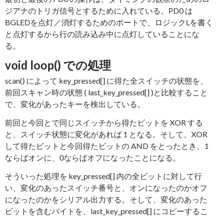
ジアナのトリガ信号とするために入れている。PD0 は
BGLEDを点灯／消灯するためのポートで、ロジックLを書く
と点灯するから行の読み込み中に点灯していることにな
る。
void loop() での処理
scan() によって key_pressed[] に得た全スイッチの状態を、
前回スキャン時の状態 ( last_key_pressed[] )と比較すること
で、変化があったキーを検出している。
前回と今回とで同じスイッチから得たビットを XOR する
と、スイッチ状態に変化があれば 1 となる。そして、XOR
して得たビットと今回得たビットの AND をとったとき、1
ならばオンに、0ならばオフになったことになる。
そういった処理を key_pressed[] 内の全ビットに対して行
い、変化のあったスイッチ番号と、オンになったのかオフ
になったのかをシリアル出力する。そして、変化のあった
ビットを含むバイトを、last_key_pressed[] にコピーするこ