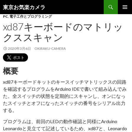
検
東京お気楽カメラ
索
コ
PC
,
電子工作とプログラミング
メインメ
ン
ニュー
xd87キーボードのマトリッ
テ
ン
クススキャン
ツ
へ
2020年3月6日
OKIRAKU-CAMERA
ス
キ
ッ
プ
概要
xd87キーボードキットのキースイッチマトリックスの回路
を確認するプログラムをArduino IDEで書いて組み込んでみ
た。全スイッチの状態を定期的にスキャンし、オンになっ
たスイッチとオフになったスイッチの番号をシリアル出力
する。
プログラムは、前回のLEDの動作確認と同様にArduino
Leonardoと見立てて記述しているため、xd87と、Leonardo