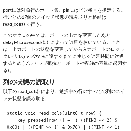
portには対象行のポート名、pinにはピン番号を指定する。
行ごとの17個のスイッチ状態の読み取りと格納は
read_cols() で行う。
このマクロの中では、ポートの出力を変更したあと
delayMicroseconds(5); によって遅延をおいている。これ
は、出力ポートの状態を変更してから入力ポートのロジッ
クレベルがV
やV
に達するまでに生じる遅延時間に対処
IL
IH
するため (プルアップ抵抗と、ポートや配線の容量に起因す
る)。
列の状態の読取り
以下の read_cols() により、選択中の行のすべての列のスイ
ッチ状態を読み取る。
static void read_cols(uint8_t row) {

    key_pressed[row++] = ~( ((PINB << 2) & 
0x80) | ((PINF >> 1) & 0x78) | ((PINF << 1) 