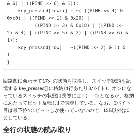
& 6) | ((PINE >> 6) & 1));

    key_pressed[row++] = ~( ((PINB << 4) & 
0xc0) | ((PINB << 1) & 0x20) | 

          ((PIND >> 3) & 0x18) | ((PIND >> 
2) & 4) | ((PINC >> 5) & 2) | ((PINB >> 6) & 
1));

    key_pressed[row] = ~((PIND >> 2) & 1) & 
1;

}
回路図に合わせて17列の状態を取得し、スイッチ状態を記
憶する key_pressed[] に格納 (1行あたり3バイト)。オンにな
っているスイッチの状態は実際には L ( == 0) となるが、格納
にあたってビット反転し1で表現している。なお、3バイト
目は最下位の1ビットしか使っていないので、LSB以外は0
としている。
全行の状態の読み取り