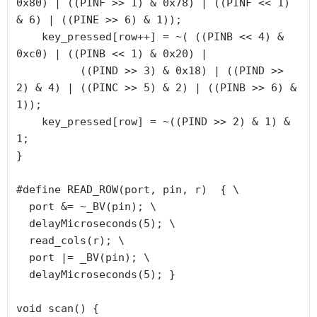
0x80) | ((PINF >> 1) & 0x78) | ((PINF << 1) 
& 6) | ((PINE >> 6) & 1));

    key_pressed[row++] = ~( ((PINB << 4) & 
0xc0) | ((PINB << 1) & 0x20) | 

          ((PIND >> 3) & 0x18) | ((PIND >> 
2) & 4) | ((PINC >> 5) & 2) | ((PINB >> 6) & 
1));

    key_pressed[row] = ~((PIND >> 2) & 1) & 
1;

}

#define READ_ROW(port, pin, r)  { \

  port &= ~_BV(pin); \

  delayMicroseconds(5); \

  read_cols(r); \

  port |= _BV(pin); \

  delayMicroseconds(5); }

void scan() {
