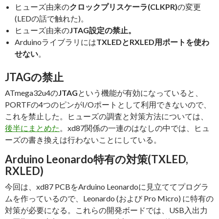
ヒューズ由来の
クロックプリスケーラ(CLKPR)
の変更
(LEDの話で触れた)。
ヒューズ由来の
JTAG設定の禁止。
Arduinoライブラリには
TXLEDとRXLED用ポートを使わ
せない
。
JTAGの禁止
ATmega32u4の
JTAG
という機能が有効になっていると、
PORTFの4つのピンがI/Oポートとして利用できないので、
これを禁止した。ヒューズの調査と対策方法については、
後半にまとめた
。xd87関係の一連のはなしの中では、ヒュ
ーズの書き換えは行わないことにしている。
Arduino Leonardo特有の対策(TXLED,
RXLED)
今回は、xd87 PCBをArduino Leonardoに見立ててプログラ
ムを作っているので、Leonardo (および Pro Micro) に特有の
対策が必要になる。これらの開発ボードでは、USB入出力