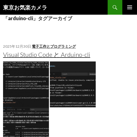
検
東京お気楽カメラ
索
コ
メインメ
「arduino-cli」タグアーカイブ
ン
ニュー
テ
ン
ツ
へ
2025年12月30日
電子工作とプログラミング
ス
Visual Studio Code と Arduino-cli
キ
ッ
プ