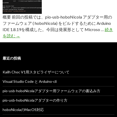
概要 前回の投稿では、pio-usb-hoboNicola アダプター用の
ファームウェア ( hoboNicola) をビルドするために Arduino
IDE 1.8.19を構成した。今回は発展形として Microso …
続き
Visual
を読む
→
Studio
Code
と
最近の投稿
Arduino-
cli
Kailh Choc V1用スタビライザーについて
Visual Studio Code と Arduino-cli
pio-usb-hoboNicolaアダプター用ファームウェアの書込み方
pio-usb-hoboNicolaアダプターの作り方
hoboNicolaのMacOS対応