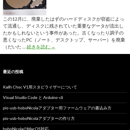
この12月に、廃棄したはずのハードディスクが窃盗によっ
て流通し、ディスクに残されていた重要なデータが流出し
たかもしれないという事件があった。古くなったり調子の
悪くなったPC（ノート、デスクトップ、サーバー）を廃棄
効
（だいた …
続きを読む
→
果
的
な
最近の投稿
ハ
ー
Kailh Choc V1用スタビライザーについて
ド
デ
Visual Studio Code と Arduino-cli
ィ
pio-usb-hoboNicolaアダプター用ファームウェアの書込み方
ス
ク
pio-usb-hoboNicolaアダプターの作り方
の
hoboNicolaのMacOS対応
廃