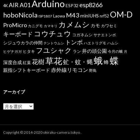
Arduino
esp8266
AIR A01
ESP32
4K
OM-D
hoboNicola
M43
miniUHS
Laowa
ISP1807
nrf52
カメムシ
ProMicro
カモ
カワセミ
カニグモ
カマキリ
コウチュウ
キーボード
コガネムシ
サナエトンボ
トンボ
シジュウカラの仲間
ハエトリグモ
ハムシ
テントウムシ
フユシャク
井の頭公園
ヒタキ
ヒゲナガガ
ラン
今月の蛾
月
蝶
蛾
草花
花樹
虻・蚊・蝿
蜂
深度合成
紅葉
赤外線リモコン
親指シフトキーボード
野鳥
アーカイブ
ア
ー
カ
イ
ブ
Copyright © 2014-2020 okiraku-camera.tokyo .