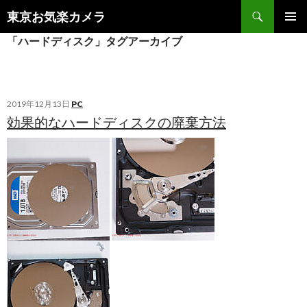
検
東京お気楽カメラ
索
コ
メインメ
「ハードディスク」タグアーカイブ
ン
ニュー
テ
ン
ツ
へ
2019年12月13日
PC
ス
効果的なハードディスクの廃棄方法
キ
ッ
プ