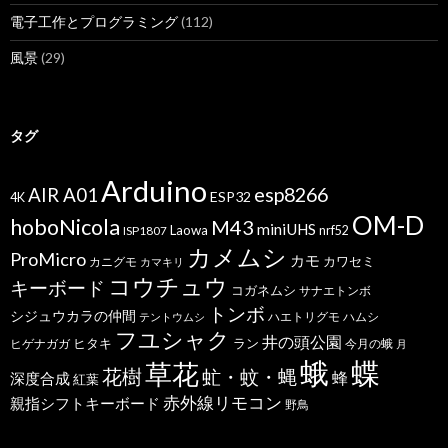
電子工作とプログラミング
(112)
風景
(29)
タグ
Arduino
esp8266
AIR A01
ESP32
4K
OM-D
hoboNicola
M43
miniUHS
Laowa
ISP1807
nrf52
カメムシ
ProMicro
カモ
カワセミ
カニグモ
カマキリ
コウチュウ
キーボード
コガネムシ
サナエトンボ
トンボ
シジュウカラの仲間
ハエトリグモ
ハムシ
テントウムシ
フユシャク
井の頭公園
ヒタキ
ヒゲナガガ
ラン
今月の蛾
月
蝶
蛾
草花
花樹
虻・蚊・蝿
蜂
深度合成
紅葉
赤外線リモコン
親指シフトキーボード
野鳥