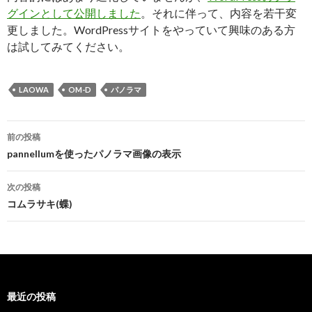
グインとして公開しました
。それに伴って、内容を若干変
更しました。WordPressサイトをやっていて興味のある方
は試してみてください。
LAOWA
OM-D
パノラマ
投
前の投稿
稿
pannellumを使ったパノラマ画像の表示
ナ
次の投稿
ビ
コムラサキ(蝶)
ゲ
ー
シ
最近の投稿
ョ