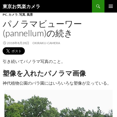
検
東京お気楽カメラ
索
コ
PC
,
カメラ
,
写真
,
風景
メインメ
ン
ニュー
パノラマビューワー
テ
ン
(pannellum)の続き
ツ
へ
2018年8月28日
OKIRAKU-CAMERA
ス
キ
ッ
プ
引き続いてパノラマ写真のこと。
塑像を入れたパノラマ画像
神代植物公園のバラ園にはいろいろな塑像が立っている。